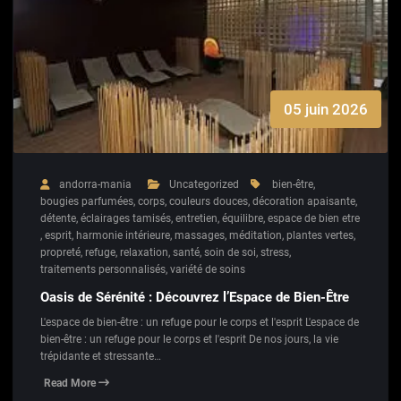
05 juin 2026
andorra-mania
Uncategorized
bien-être
,
bougies parfumées
,
corps
,
couleurs douces
,
décoration apaisante
,
détente
,
éclairages tamisés
,
entretien
,
équilibre
,
espace de bien etre
,
esprit
,
harmonie intérieure
,
massages
,
méditation
,
plantes vertes
,
propreté
,
refuge
,
relaxation
,
santé
,
soin de soi
,
stress
,
traitements personnalisés
,
variété de soins
Oasis de Sérénité : Découvrez l’Espace de Bien-Être
L'espace de bien-être : un refuge pour le corps et l'esprit L'espace de
bien-être : un refuge pour le corps et l'esprit De nos jours, la vie
trépidante et stressante…
Read More