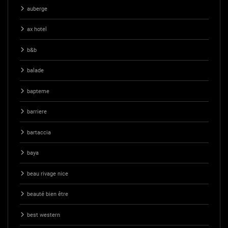
auberge
ax hotel
b&b
balade
bapteme
barriere
bartaccia
baya
beau rivage nice
beauté bien être
best western