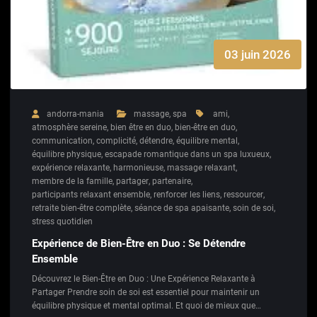
03 juin 2026
andorra-mania
massage
,
spa
ami
,
atmosphère sereine
,
bien être en duo
,
bien-être en duo
,
communication
,
complicité
,
détendre
,
équilibre mental
,
équilibre physique
,
escapade romantique dans un spa luxueux
,
expérience relaxante
,
harmonieuse
,
massage relaxant
,
membre de la famille
,
partager
,
partenaire
,
participants relaxant ensemble
,
renforcer les liens
,
ressourcer
,
retraite bien-être complète
,
séance de spa apaisante
,
soin de soi
,
stress quotidien
Expérience de Bien-Être en Duo : Se Détendre
Ensemble
Découvrez le Bien-Être en Duo : Une Expérience Relaxante à
Partager Prendre soin de soi est essentiel pour maintenir un
équilibre physique et mental optimal. Et quoi de mieux que…