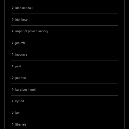
idee cadeau
idol hotel
imperial palace annecy
jacuzzi
japonais
jardin
journee
karaibes hotel
kyriad
lac
libanais