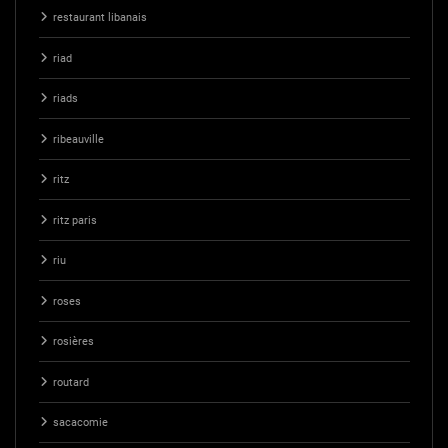
restaurant libanais
riad
riads
ribeauville
ritz
ritz paris
riu
roses
rosières
routard
sacacomie