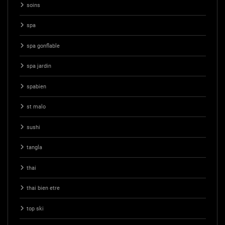
soins
spa
spa gonflable
spa jardin
spabien
st malo
sushi
tangla
thai
thai bien etre
top ski