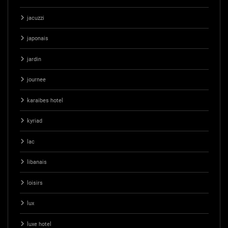
jacuzzi
japonais
jardin
journee
karaibes hotel
kyriad
lac
libanais
loisirs
lux
luxe hotel