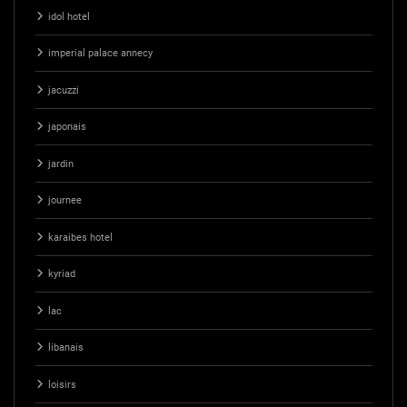
idol hotel
imperial palace annecy
jacuzzi
japonais
jardin
journee
karaibes hotel
kyriad
lac
libanais
loisirs