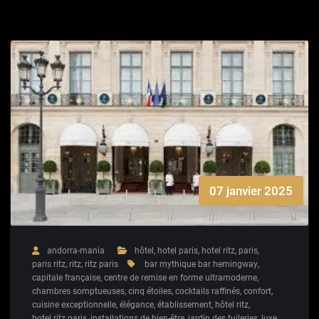
07 janvier 2025
andorra-mania
hôtel
,
hotel paris
,
hotel ritz
,
paris
,
paris ritz
,
ritz
,
ritz paris
bar mythique bar hemingway
,
capitale française
,
centre de remise en forme ultramoderne
,
chambres somptueuses
,
cinq étoiles
,
cocktails raffinés
,
confort
,
cuisine exceptionnelle
,
élégance
,
établissement
,
hôtel ritz
,
hotel ritz paris
,
installations de bien-être
,
jardin des tuileries
,
luxe
,