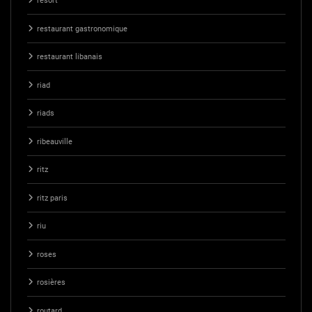
resort
restaurant gastronomique
restaurant libanais
riad
riads
ribeauville
ritz
ritz paris
riu
roses
rosières
routard