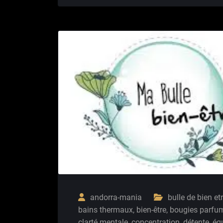
andorra-mania
bulle de bien et
bains thermaux
,
bien-être
,
bougies parfu
clarté mentale
,
concentration
,
détente
,
équ