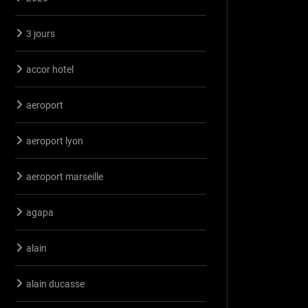
3 jours
accor hotel
aeroport
aeroport lyon
aeroport marseille
agapa
alain
alain ducasse