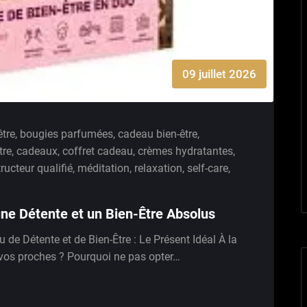
09 juillet 2026
être
,
bougies parfumées
,
cadeau bien-être
,
tre
,
cadeaux
,
coffret cadeau
,
crèmes hydratantes
,
tructeur qualifié
,
méditation
,
relaxation
,
self-care
,
une Détente et un Bien-Être Absolus
de Détente et de Bien-Être : Le Présent Idéal À la
 vos proches ? Pourquoi ne pas opter…