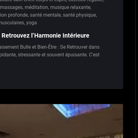
massages
,
méditation
,
musique relaxante
,
tion profonde
,
santé mentale
,
santé physique
,
musculaires
,
yoga
: Retrouvez l’Harmonie Intérieure
paisement Bulle et Bien-Être : Se Retrouver dans
pidante, stressante et souvent épuisante. C'est