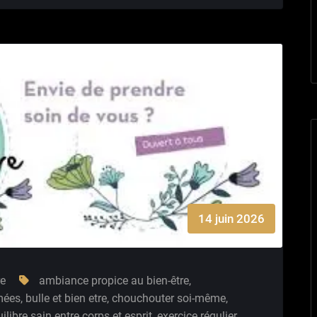
14 juin 2026
re
ambiance propice au bien-être
,
mées
,
bulle et bien etre
,
chouchouter soi-même
,
ilibre sain entre corps et esprit
,
exercice régulier
,