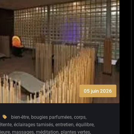
05 juin 2026
bien-être
,
bougies parfumées
,
corps
,
étente
,
éclairages tamisés
,
entretien
,
équilibre
,
ieure
,
massages
,
méditation
,
plantes vertes
,