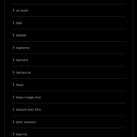
ax hotel
b&b
balade
bapteme
barriere
bartaccia
baya
beau rivage nice
beauté bien être
best western
biarritz