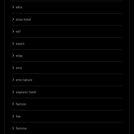
eklo
enzo hotel
esf
esprit
etap
etre
etre nature
explorer hotel
faction
fee
femme