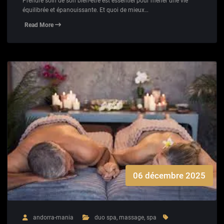
Prendre soin de son bien-être est essentiel pour mener une vie
équilibrée et épanouissante. Et quoi de mieux…
Read More
06 décembre 2025
andorra-mania
duo spa
,
massage
,
spa