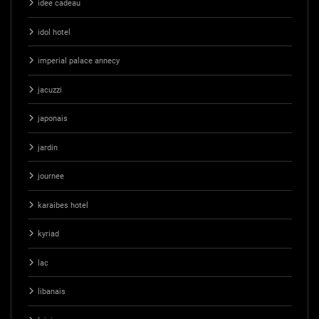
idee cadeau
idol hotel
imperial palace annecy
jacuzzi
japonais
jardin
journee
karaibes hotel
kyriad
lac
libanais