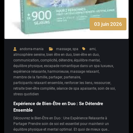
03 juin 2026
andorra-mania
massage
,
spa
ami
,
atmosphère sereine
,
bien être en duo
,
bien-être en duo
,
communication
,
complicité
,
détendre
,
équilibre mental
,
équilibre physique
,
escapade romantique dans un spa luxueux
,
expérience relaxante
,
harmonieuse
,
massage relaxant
,
membre de la famille
,
partager
,
partenaire
,
participants relaxant ensemble
,
renforcer les liens
,
ressourcer
,
retraite bien-être complète
,
séance de spa apaisante
,
soin de soi
,
stress quotidien
Expérience de Bien-Être en Duo : Se Détendre
Ensemble
Découvrez le Bien-Être en Duo : Une Expérience Relaxante à
Partager Prendre soin de soi est essentiel pour maintenir un
équilibre physique et mental optimal. Et quoi de mieux que…