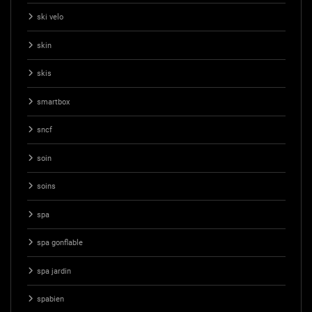
ski velo
skin
skis
smartbox
sncf
soin
soins
spa
spa gonflable
spa jardin
spabien