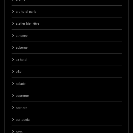
art hotel paris
atelier bien être
athenee
auberge
ax hotel
b&b
balade
bapteme
barriere
bartaccia
baya