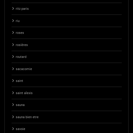
ritz paris
riu
roses
rosières
routard
sacacomie
saint
saint alexis
sauna
sauna bien etre
savoie