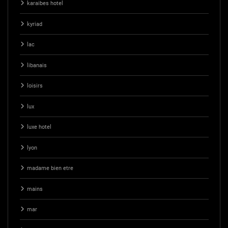
karaibes hotel
kyriad
lac
libanais
loisirs
lux
luxe hotel
lyon
madame bien etre
mains
mar