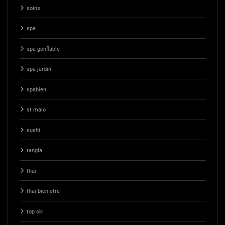
soins
spa
spa gonflable
spa jardin
spabien
st malo
sushi
tangla
thai
thai bien etre
top ski