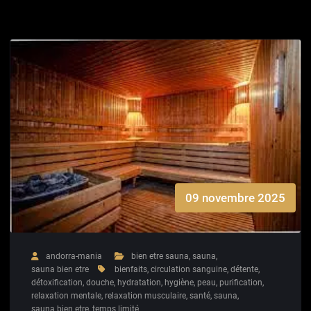
09 novembre 2025
andorra-mania
bien etre sauna
,
sauna
,
sauna bien etre
bienfaits
,
circulation sanguine
,
détente
,
détoxification
,
douche
,
hydratation
,
hygiène
,
peau
,
purification
,
relaxation mentale
,
relaxation musculaire
,
santé
,
sauna
,
sauna bien etre
,
temps limité