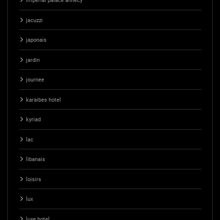
imperial palace annecy
jacuzzi
japonais
jardin
journee
karaibes hotel
kyriad
lac
libanais
loisirs
lux
luxe hotel