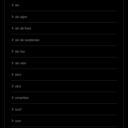
ski
ski alpin
ski de fond
ski de randonnee
ski fun
ski velo
skin
skis
smartbox
sncf
soin