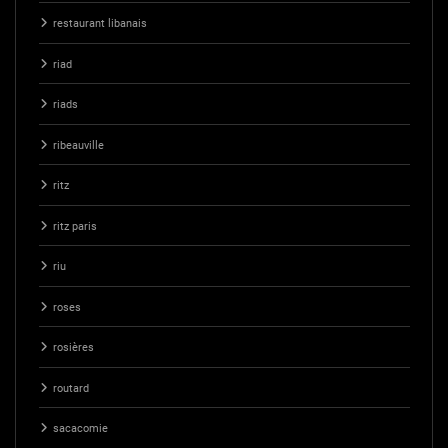
restaurant libanais
riad
riads
ribeauville
ritz
ritz paris
riu
roses
rosières
routard
sacacomie