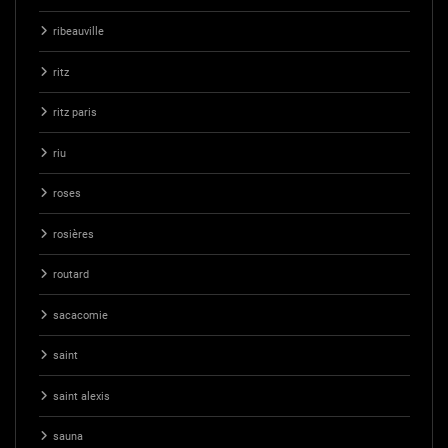
ribeauville
ritz
ritz paris
riu
roses
rosières
routard
sacacomie
saint
saint alexis
sauna