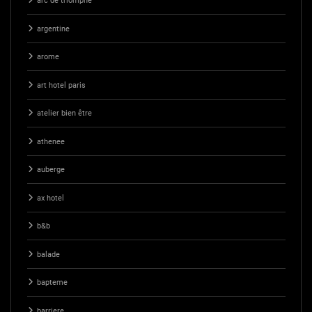
arc de triomphe
argentine
arome
art hotel paris
atelier bien être
athenee
auberge
ax hotel
b&b
balade
bapteme
barriere