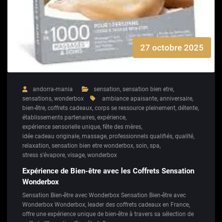
27 octobre 2025
andorra-mania
sensation
,
sensation bien etre
,
sensations
,
wonderbox
ambiance apaisante
,
anniversaire
,
bien-être
,
coffrets cadeaux
,
corps se ressource pleinement
,
détente
,
établissements partenaires
,
expérience
,
expérience sensorielle unique
,
fête des mères
,
idée cadeau originale
,
massage
,
professionnels qualifiés
,
qualité
,
relaxation
,
sensation bien etre wonderbox
,
soin
,
spa
,
stress s'évapore
,
visage
,
wonderbox
Expérience de Bien-être avec les Coffrets Sensation
Wonderbox
Sensation Bien-être avec Wonderbox Sensation Bien-être avec
Wonderbox Wonderbox, leader des coffrets cadeaux en France,
offre une expérience unique de bien-être à travers sa sélection de