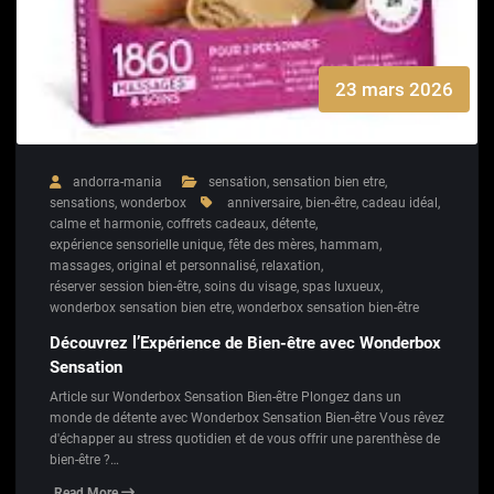
23 mars 2026
andorra-mania
sensation
,
sensation bien etre
,
sensations
,
wonderbox
anniversaire
,
bien-être
,
cadeau idéal
,
calme et harmonie
,
coffrets cadeaux
,
détente
,
expérience sensorielle unique
,
fête des mères
,
hammam
,
massages
,
original et personnalisé
,
relaxation
,
réserver session bien-être
,
soins du visage
,
spas luxueux
,
wonderbox sensation bien etre
,
wonderbox sensation bien-être
Découvrez l’Expérience de Bien-être avec Wonderbox
Sensation
Article sur Wonderbox Sensation Bien-être Plongez dans un
monde de détente avec Wonderbox Sensation Bien-être Vous rêvez
d'échapper au stress quotidien et de vous offrir une parenthèse de
bien-être ?…
Read More