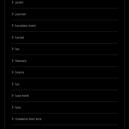
jardin
journee
karaibes hotel
kyriad
lac
libanais
loisirs
lux
luxe hotel
lyon
madame bien etre