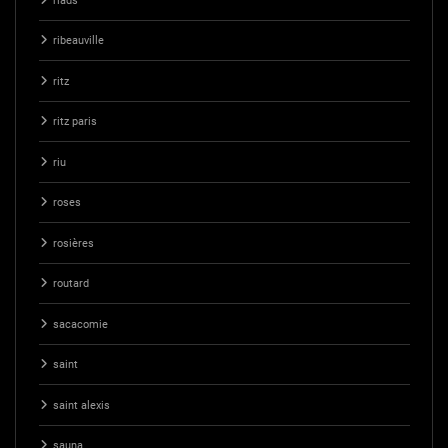
riads
ribeauville
ritz
ritz paris
riu
roses
rosières
routard
sacacomie
saint
saint alexis
sauna