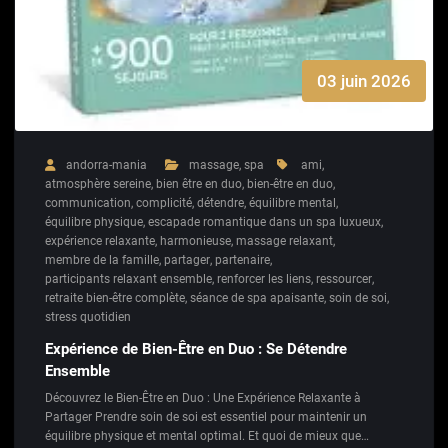
03 juin 2026
andorra-mania
massage
,
spa
ami
,
atmosphère sereine
,
bien être en duo
,
bien-être en duo
,
communication
,
complicité
,
détendre
,
équilibre mental
,
équilibre physique
,
escapade romantique dans un spa luxueux
,
expérience relaxante
,
harmonieuse
,
massage relaxant
,
membre de la famille
,
partager
,
partenaire
,
participants relaxant ensemble
,
renforcer les liens
,
ressourcer
,
retraite bien-être complète
,
séance de spa apaisante
,
soin de soi
,
stress quotidien
Expérience de Bien-Être en Duo : Se Détendre
Ensemble
Découvrez le Bien-Être en Duo : Une Expérience Relaxante à
Partager Prendre soin de soi est essentiel pour maintenir un
équilibre physique et mental optimal. Et quoi de mieux que…