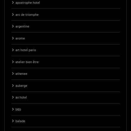
apostrophe hotel
arc de triomphe
argentine
arome
art hotel paris
atelier bien être
athenee
auberge
ax hotel
b&b
balade