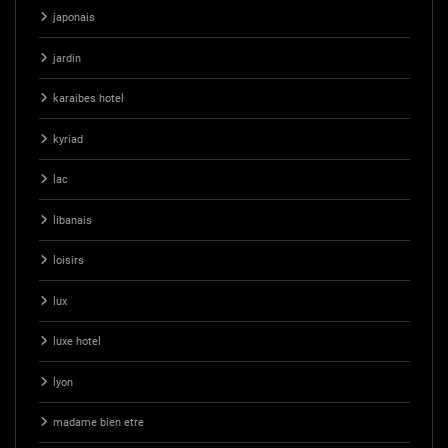
japonais
jardin
karaibes hotel
kyriad
lac
libanais
loisirs
lux
luxe hotel
lyon
madame bien etre