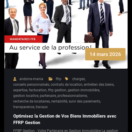
14 mars 2026
andorra-mania
ffrp
charges
,
conseils personnalisés
,
contrats de location
,
entretien des biens
,
expertise
,
facturation
,
ffrp gestion
,
gestion immobilière
,
gestion locative
,
partenaire
,
professionnalisme
,
recherche de locataires
,
rentabilité
,
suivi des paiements
,
transparence
,
travaux
Optimisez la Gestion de Vos Biens Immobiliers avec
FFRP Gestion
FFRP Gestion : Votre Partenaire en Gestion Immobilière La gestion