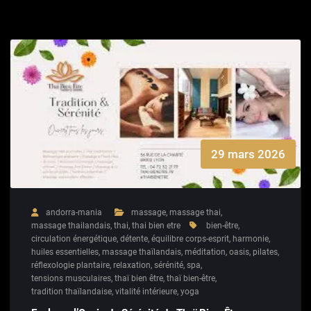
29 mars 2026
andorra-mania
massage
,
massage thai
,
massage thailandais
,
thai
,
thai bien etre
bien-être
,
circulation énergétique
,
détente
,
équilibre corps-esprit
,
harmonie
,
huiles essentielles
,
massage thaïlandais
,
méditation
,
oasis
,
pilates
,
réflexologie plantaire
,
relaxation
,
sérénité
,
spa
,
tensions musculaires
,
thaï bien être
,
thaï bien-être
,
tradition thaïlandaise
,
vitalité intérieure
,
yoga