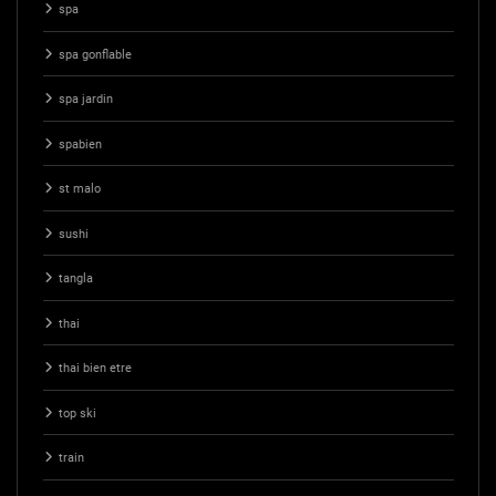
spa
spa gonflable
spa jardin
spabien
st malo
sushi
tangla
thai
thai bien etre
top ski
train