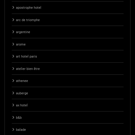
apostrophe hotel
arc de triomphe
argentine
arome
art hotel paris
atelier bien être
athenee
auberge
ax hotel
b&b
balade