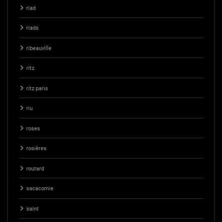
riad
riads
ribeauville
ritz
ritz paris
riu
roses
rosières
routard
sacacomie
saint