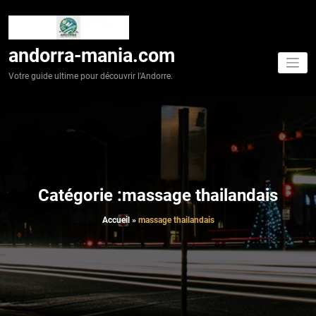
Aller
au
contenu
andorra-mania.com
Votre guide ultime pour découvrir l'Andorre.
Catégorie :massage thailandais
Accueil
»
massage thailandais