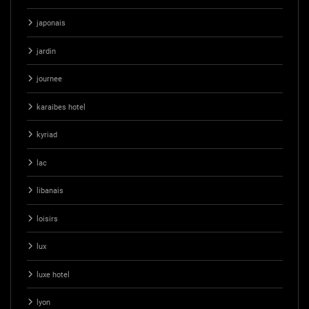
japonais
jardin
journee
karaibes hotel
kyriad
lac
libanais
loisirs
lux
luxe hotel
lyon