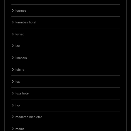
journee
karaibes hotel
kyriad
lac
libanais
loisirs
lux
luxe hotel
lyon
madame bien etre
mains