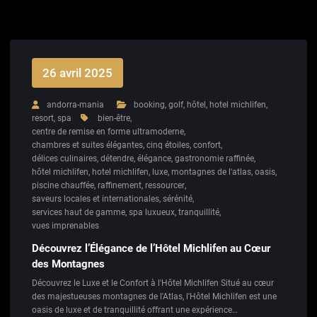
26 avril 2025
andorra-mania
booking
,
golf
,
hôtel
,
hotel michlifen
,
resort
,
spa
bien-être
,
centre de remise en forme ultramoderne
,
chambres et suites élégantes
,
cinq étoiles
,
confort
,
délices culinaires
,
détendre
,
élégance
,
gastronomie raffinée
,
hôtel michlifen
,
hotel michlifen
,
luxe
,
montagnes de l'atlas
,
oasis
,
piscine chauffée
,
raffinement
,
ressourcer
,
saveurs locales et internationales
,
sérénité
,
services haut de gamme
,
spa luxueux
,
tranquillité
,
vues imprenables
Découvrez l’Élégance de l’Hôtel Michlifen au Cœur
des Montagnes
Découvrez le Luxe et le Confort à l'Hôtel Michlifen Situé au cœur
des majestueuses montagnes de l'Atlas, l'Hôtel Michlifen est une
oasis de luxe et de tranquillité offrant une expérience…