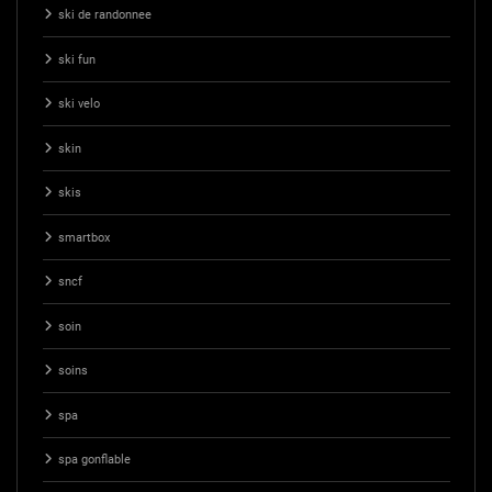
ski de randonnee
ski fun
ski velo
skin
skis
smartbox
sncf
soin
soins
spa
spa gonflable