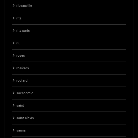
ribeauville
ritz
ritz paris
riu
roses
rosières
routard
sacacomie
saint
saint alexis
sauna