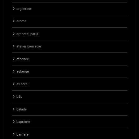
argentine
arome
art hotel paris
atelier bien être
athenee
auberge
ax hotel
b&b
balade
bapteme
barriere