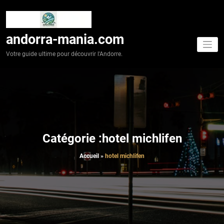
Aller
au
contenu
andorra-mania.com
Votre guide ultime pour découvrir l'Andorre.
Catégorie :hotel michlifen
Accueil
»
hotel michlifen