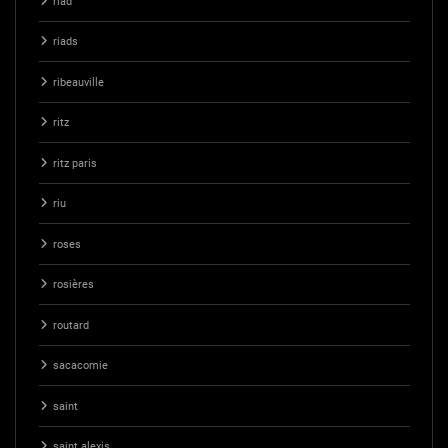
riad
riads
ribeauville
ritz
ritz paris
riu
roses
rosières
routard
sacacomie
saint
saint alexis