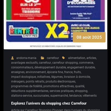
08 août 2025
andorra-mania
carrefour
alimentation
,
articles
,
avantages exclusifs
,
carrefour
,
carrefour shopping
,
commerce
,
consommateurs
,
développement durable
,
engagement durable
,
enseignes
,
environnement
,
épicerie fine
,
france
,
fruits
,
impact écologique
,
initiatives
,
légumes
,
livraison à domicile
,
ménagers
,
points retraits
,
produits électroniques
,
programmes de fidélité
,
promotions attractives
,
qualité
,
réductions supplémentaires
,
services pratiques
,
shopping
,
stations-service
,
succursales
,
supermarché
,
tendance
,
vêtements
Explorez l’univers du shopping chez Carrefour
Article sur Carrefour Shopping Plongez dans l'univers du shopping