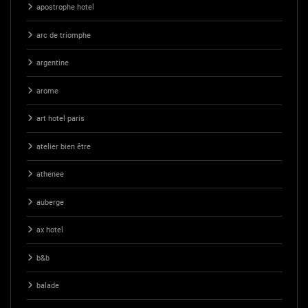
apostrophe hotel
arc de triomphe
argentine
arome
art hotel paris
atelier bien être
athenee
auberge
ax hotel
b&b
balade