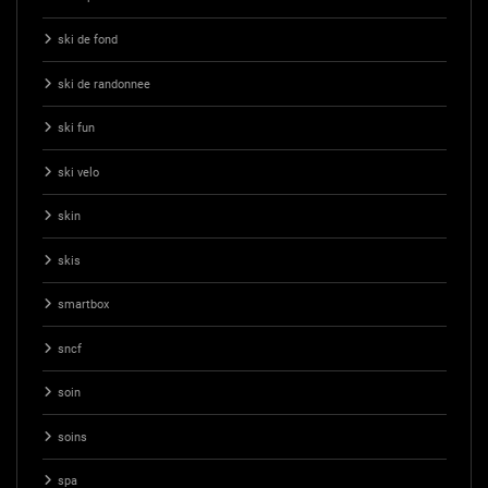
ski de fond
ski de randonnee
ski fun
ski velo
skin
skis
smartbox
sncf
soin
soins
spa