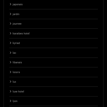
japonais
jardin
journee
karaibes hotel
kyriad
lac
libanais
loisirs
lux
luxe hotel
lyon