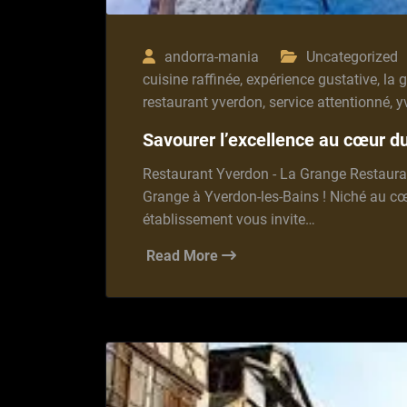
andorra-mania
Uncategorized
cuisine raffinée
,
expérience gustative
,
la 
restaurant yverdon
,
service attentionné
,
y
Savourer l’excellence au cœur d
Restaurant Yverdon - La Grange Restaura
Grange à Yverdon-les-Bains ! Niché au cœ
établissement vous invite…
Read More