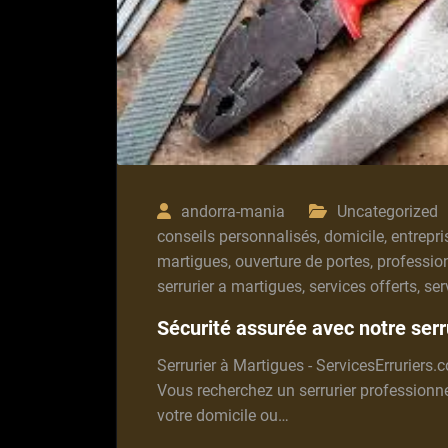
andorra-mania
Uncategorized
conseils personnalisés
,
domicile
,
entrepri
martigues
,
ouverture de portes
,
professio
serrurier a martigues
,
services offerts
,
ser
Sécurité assurée avec notre serr
Serrurier à Martigues - ServicesErruriers.
Vous recherchez un serrurier professionnel
votre domicile ou…