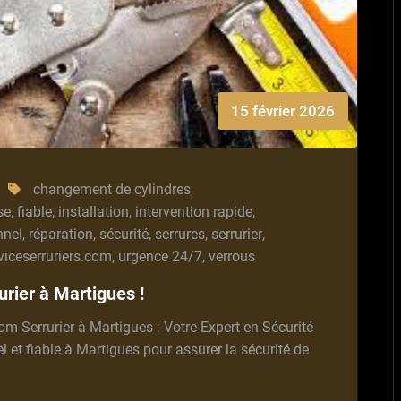
15 février 2026
changement de cylindres
,
se
,
fiable
,
installation
,
intervention rapide
,
nnel
,
réparation
,
sécurité
,
serrures
,
serrurier
,
viceserruriers.com
,
urgence 24/7
,
verrous
urier à Martigues !
com Serrurier à Martigues : Votre Expert en Sécurité
 et fiable à Martigues pour assurer la sécurité de