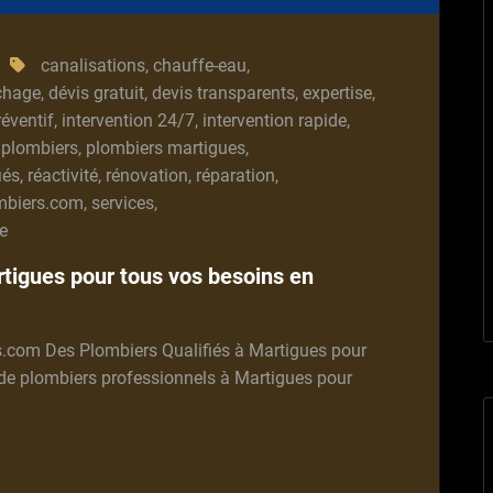
canalisations
,
chauffe-eau
,
chage
,
dévis gratuit
,
devis transparents
,
expertise
,
réventif
,
intervention 24/7
,
intervention rapide
,
,
plombiers
,
plombiers martigues
,
iés
,
réactivité
,
rénovation
,
réparation
,
mbiers.com
,
services
,
e
tigues pour tous vos besoins en
s.com Des Plombiers Qualifiés à Martigues pour
de plombiers professionnels à Martigues pour