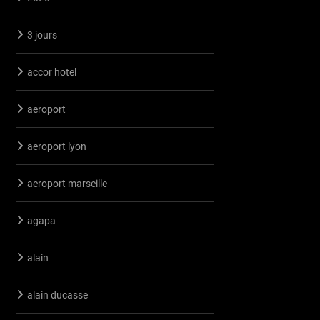
3 jours
accor hotel
aeroport
aeroport lyon
aeroport marseille
agapa
alain
alain ducasse