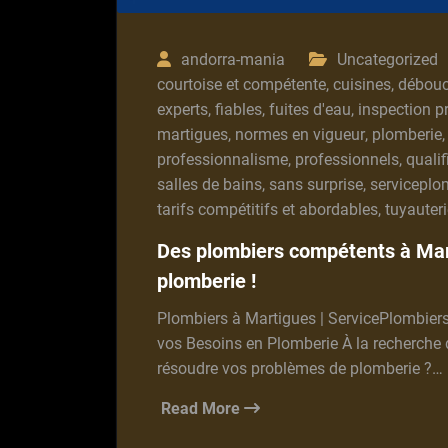
andorra-mania
Uncategorized
courtoise et compétente
,
cuisines
,
débou
experts
,
fiables
,
fuites d'eau
,
inspection p
martigues
,
normes en vigueur
,
plomberie
professionnalisme
,
professionnels
,
qualif
salles de bains
,
sans surprise
,
serviceplo
tarifs compétitifs et abordables
,
tuyauteri
Des plombiers compétents à Mar
plomberie !
Plombiers à Martigues | ServicePlombier
vos Besoins en Plomberie À la recherche 
résoudre vos problèmes de plomberie ?…
Read More