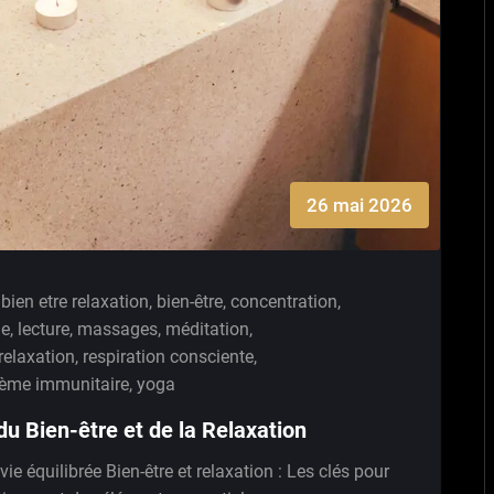
26 mai 2026
bien etre relaxation
,
bien-être
,
concentration
,
de
,
lecture
,
massages
,
méditation
,
relaxation
,
respiration consciente
,
tème immunitaire
,
yoga
du Bien-être et de la Relaxation
vie équilibrée Bien-être et relaxation : Les clés pour