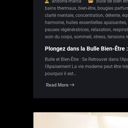
andorra-mania
bulle de bien et
bains thermaux
,
bien-être
,
bougies parfu
clarté mentale
,
concentration
,
détente
,
équ
harmonie
,
huiles essentielles apaisantes
,
pauses régénératrices
,
relaxation
,
respira
soin du corps
,
sommeil
,
stress
,
tensions 
Plongez dans la Bulle Bien-Être 
Bulle et Bien-Être : Se Retrouver dans l'A
l'Apaisement La vie moderne peut être tré
pourquoi il est…
Read More