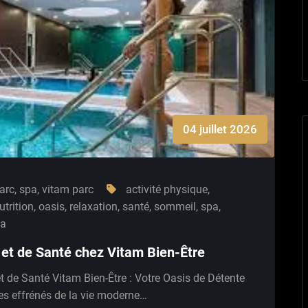
04 juillet 2026
arc
,
spa
,
vitam parc
activité physique
,
utrition
,
oasis
,
relaxation
,
santé
,
sommeil
,
spa
,
ga
 et de Santé chez Vitam Bien-Être
et de Santé Vitam Bien-Être : Votre Oasis de Détente
mes effrénés de la vie moderne…