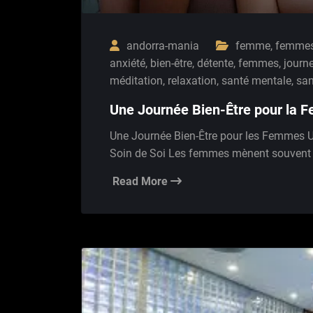
andorra-mania
femme
,
femme
anxiété
,
bien-être
,
détente
,
femmes
,
journ
méditation
,
relaxation
,
santé mentale
,
san
Une Journée Bien-Être pour la
Une Journée Bien-Être pour les Femmes U
Soin de Soi Les femmes mènent souvent des
Read More