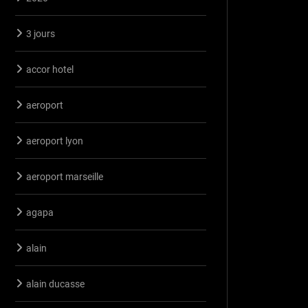
3 jours
accor hotel
aeroport
aeroport lyon
aeroport marseille
agapa
alain
alain ducasse