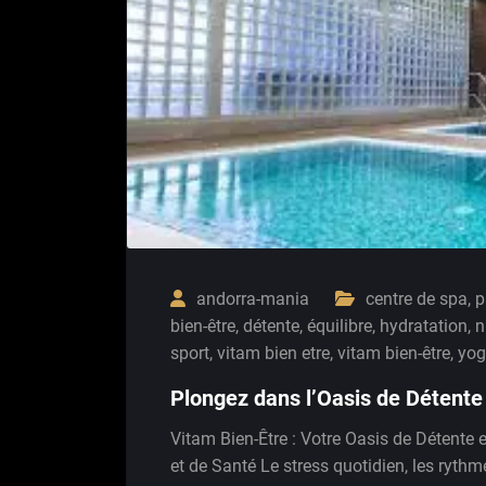
andorra-mania
centre de spa
,
p
bien-être
,
détente
,
équilibre
,
hydratation
,
n
sport
,
vitam bien etre
,
vitam bien-être
,
yo
Plongez dans l’Oasis de Détente
Vitam Bien-Être : Votre Oasis de Détente 
et de Santé Le stress quotidien, les ryth