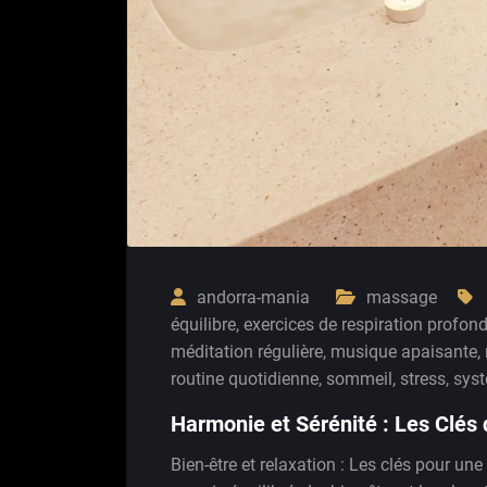
andorra-mania
massage
équilibre
,
exercices de respiration profon
méditation régulière
,
musique apaisante
,
routine quotidienne
,
sommeil
,
stress
,
sys
Harmonie et Sérénité : Les Clés 
Bien-être et relaxation : Les clés pour une 