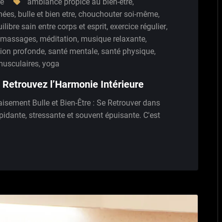
re
ambiance propice au bien-être
,
mées
,
bulle et bien etre
,
chouchouter soi-même
,
ilibre sain entre corps et esprit
,
exercice régulier
,
massages
,
méditation
,
musique relaxante
,
tion profonde
,
santé mentale
,
santé physique
,
musculaires
,
yoga
: Retrouvez l’Harmonie Intérieure
paisement Bulle et Bien-Être : Se Retrouver dans
pidante, stressante et souvent épuisante. C'est