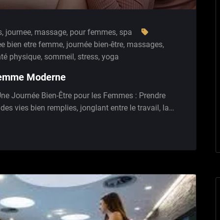
s
,
journee
,
massage
,
pour femmes
,
spa
ee bien etre femme
,
journée bien-être
,
massages
,
té physique
,
sommeil
,
stress
,
yoga
 Femme Moderne
ne Journée Bien-Être pour les Femmes : Prendre
 vies bien remplies, jonglant entre le travail, la…