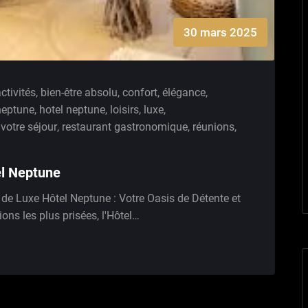
30 mars 2025
ctivités
,
bien-être absolu
,
confort
,
élégance
,
neptune
,
hotel neptune
,
loisirs
,
luxe
,
 votre séjour
,
restaurant gastronomique
,
réunions
,
el Neptune
 de Luxe Hôtel Neptune : Votre Oasis de Détente et
ons les plus prisées, l'Hôtel…