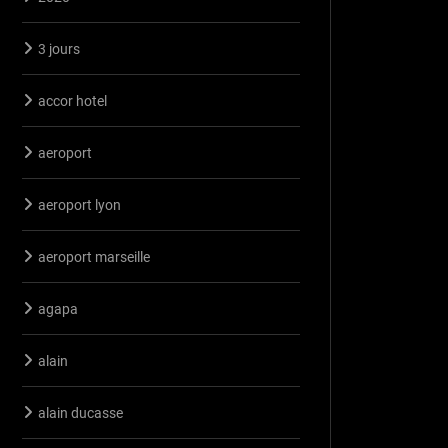
3 jours
accor hotel
aeroport
aeroport lyon
aeroport marseille
agapa
alain
alain ducasse