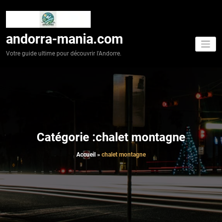
Aller
au
contenu
andorra-mania.com
Votre guide ultime pour découvrir l'Andorre.
Catégorie :chalet montagne
Accueil
»
chalet montagne