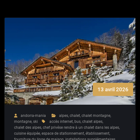
13 avril 2026
andorra-mania
alpes
,
chalet
,
chalet montagne
,
montagne
,
ski
accès internet
,
bus
,
chalet alpes
,
chalet des alpes
,
chef privése rendre à un chalet dans les alpes
,
cuisine équipée
,
espace de stationnement
,
établissement
,
fourniture du linge de maison
,
installations supplémentaires
,