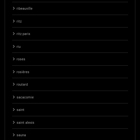
ribeauville
ritz
ritz paris
riu
roses
rosières
routard
sacacomie
saint
saint alexis
sauna