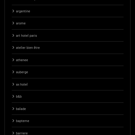
argentine
arome
art hotel paris
atelier bien être
athenee
auberge
ax hotel
b&b
balade
bapteme
barriere