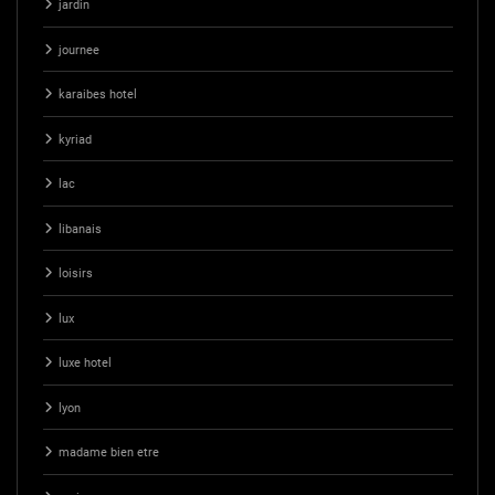
jardin
journee
karaibes hotel
kyriad
lac
libanais
loisirs
lux
luxe hotel
lyon
madame bien etre