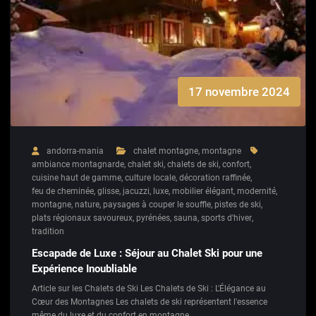
17 novembre 2024
andorra-mania
chalet montagne
,
montagne
ambiance montagnarde
,
chalet ski
,
chalets de ski
,
confort
,
cuisine haut de gamme
,
culture locale
,
décoration raffinée
,
feu de cheminée
,
glisse
,
jacuzzi
,
luxe
,
mobilier élégant
,
modernité
,
montagne
,
nature
,
paysages à couper le souffle
,
pistes de ski
,
plats régionaux savoureux
,
pyrénées
,
sauna
,
sports d'hiver
,
tradition
Escapade de Luxe : Séjour au Chalet Ski pour une
Expérience Inoubliable
Article sur les Chalets de Ski Les Chalets de Ski : L'Élégance au
Cœur des Montagnes Les chalets de ski représentent l'essence
même du luxe et du confort en montagne.…