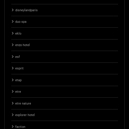
disneylandparis
duo spa
eklo
enzo hotel
esf
esprit
etap
etre
etre nature
explorer hotel
faction