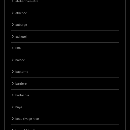
atelier bien être
athenee
auberge
ax hotel
b&b
balade
bapteme
barriere
bartaccia
baya
beau rivage nice