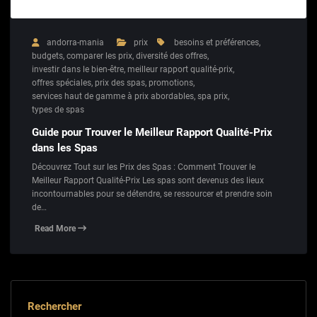
andorra-mania
prix
besoins et préférences
,
budgets
,
comparer les prix
,
diversité des offres
,
investir dans le bien-être
,
meilleur rapport qualité-prix
,
offres spéciales
,
prix des spas
,
promotions
,
services haut de gamme à prix abordables
,
spa prix
,
types de spas
Guide pour Trouver le Meilleur Rapport Qualité-Prix
dans les Spas
Découvrez Tout sur les Prix des Spas : Comment Trouver le
Meilleur Rapport Qualité-Prix Les spas sont devenus des lieux
incontournables pour se détendre, se ressourcer et prendre soin
de…
Read More
Rechercher