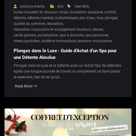
andorra-mania
prix
bien-être
,
bulles massent en douceur corps
,
circulation sanguine
,
confort
,
détente
,
détente mentale
,
hydrothérapie
,
jets d'eau
,
luxe
,
plongez
,
qualité du sommeil
,
relaxation
,
relaxation musculaire et soulagement douleurs
,
relaxer
,
santé globale
,
socialisation
,
spa à domicile
,
spa personnel
,
stress quotidien
,
système immunitaire
,
tensions musculaires
Plongez dans le Luxe : Guide d’Achat d’un Spa pour
une Détente Absolue
Plongez dans le Luxe et la Détente avec un Achat Spa Se détendre
après une longue journée de travail ou simplement se faire plaisir
le week-end, rien de tel qu'un…
Read More