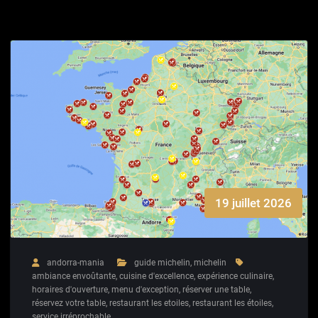
19 juillet 2026
andorra-mania
guide michelin
,
michelin
ambiance envoûtante
,
cuisine d'excellence
,
expérience culinaire
,
horaires d'ouverture
,
menu d'exception
,
réserver une table
,
réservez votre table
,
restaurant les etoiles
,
restaurant les étoiles
,
service irréprochable