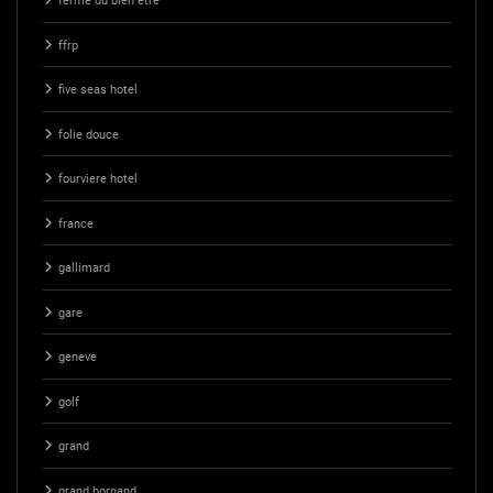
ferme du bien etre
ffrp
five seas hotel
folie douce
fourviere hotel
france
gallimard
gare
geneve
golf
grand
grand bornand