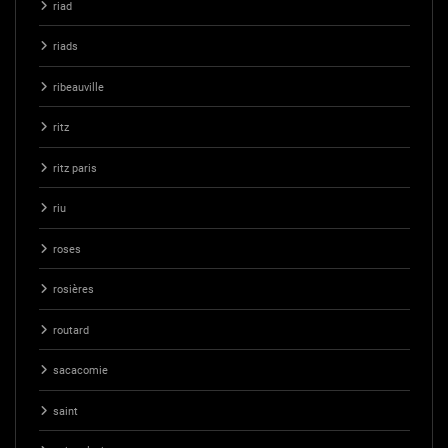
riad
riads
ribeauville
ritz
ritz paris
riu
roses
rosières
routard
sacacomie
saint