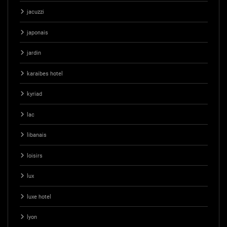
jacuzzi
japonais
jardin
karaibes hotel
kyriad
lac
libanais
loisirs
lux
luxe hotel
lyon