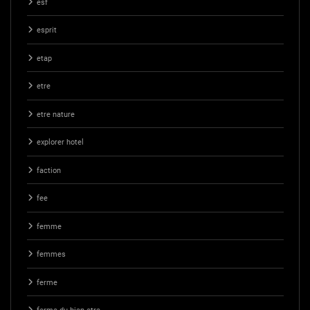
esf
esprit
etap
etre
etre nature
explorer hotel
faction
fee
femme
femmes
ferme