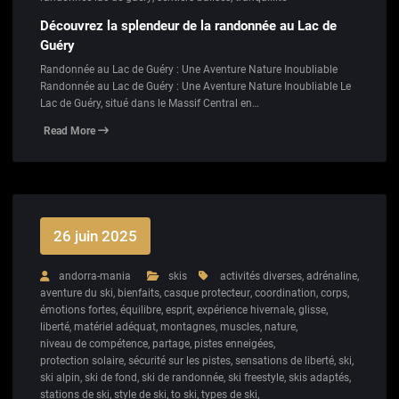
Découvrez la splendeur de la randonnée au Lac de
Guéry
Randonnée au Lac de Guéry : Une Aventure Nature Inoubliable
Randonnée au Lac de Guéry : Une Aventure Nature Inoubliable Le
Lac de Guéry, situé dans le Massif Central en…
Read More
26 juin 2025
andorra-mania
skis
activités diverses
,
adrénaline
,
aventure du ski
,
bienfaits
,
casque protecteur
,
coordination
,
corps
,
émotions fortes
,
équilibre
,
esprit
,
expérience hivernale
,
glisse
,
liberté
,
matériel adéquat
,
montagnes
,
muscles
,
nature
,
niveau de compétence
,
partage
,
pistes enneigées
,
protection solaire
,
sécurité sur les pistes
,
sensations de liberté
,
ski
,
ski alpin
,
ski de fond
,
ski de randonnée
,
ski freestyle
,
skis adaptés
,
stations de ski
,
style de ski
,
to ski
,
types de ski
,