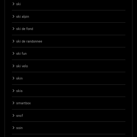
ski
ski alpin
ski de fond
ski de randonnee
ski fun
ski velo
skin
skis
smartbox
sncf
soin