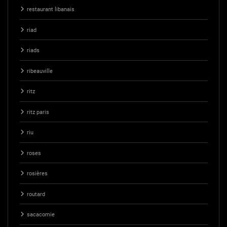
restaurant libanais
riad
riads
ribeauville
ritz
ritz paris
riu
roses
rosières
routard
sacacomie