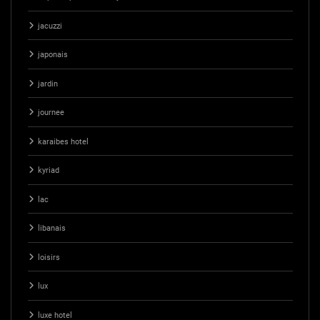
jacuzzi
japonais
jardin
journee
karaibes hotel
kyriad
lac
libanais
loisirs
lux
luxe hotel