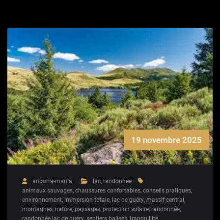
19 novembre 2025
andorra-mania
lac
,
randonnee
animaux sauvages
,
chaussures confortables
,
conseils pratiques
,
environnement
,
immersion totale
,
lac de guéry
,
massif central
,
montagnes
,
nature
,
paysages
,
protection solaire
,
randonnée
,
randonnée lac de guéry
,
sentiers balisés
,
tranquillité