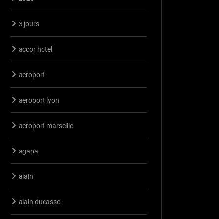
3 jours
accor hotel
aeroport
aeroport lyon
aeroport marseille
agapa
alain
alain ducasse