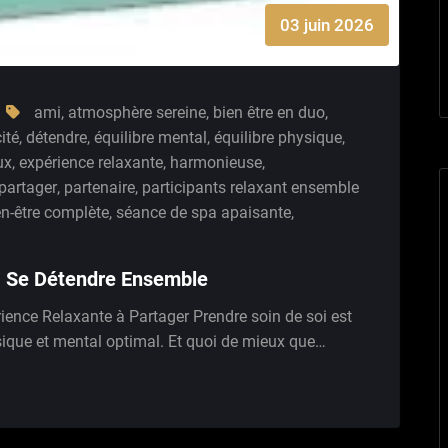
03 juin 2026
ami
,
atmosphère sereine
,
bien être en duo
,
ité
,
détendre
,
équilibre mental
,
équilibre physique
,
ux
,
expérience relaxante
,
harmonieuse
,
partager
,
partenaire
,
participants relaxant ensemble
ien-être complète
,
séance de spa apaisante
,
 : Se Détendre Ensemble
ience Relaxante à Partager Prendre soin de soi est
sique et mental optimal. Et quoi de mieux que…