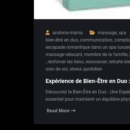
andorra-mania
massage
,
spa
bien-être en duo
,
communication
,
complic
escapade romantique dans un spa luxue
massage relaxant
,
membre de la famille
,
,
renforcer les liens
,
ressourcer
,
retraite b
soin de soi
,
stress quotidien
Expérience de Bien-Être en Duo
Découvrez le Bien-Être en Duo : Une Expér
essentiel pour maintenir un équilibre phy
Read More