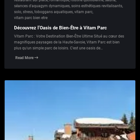
restaurant sur place
,
romantique
,
routine quotidienne
,
sauna
,
séances d'aquagym dynamiques
,
soins esthétiques revitalisants
,
solo
,
stress
,
toboggans aquatiques
,
vitam parc
,
vitam parc bien etre
Découvrez l’Oasis de Bien-Être à Vitam Parc
Vitam Parc : Votre Destination Bien-Être Ultime Situé au cœur des
magnifiques paysages de la Haute-Savoie, Vitam Parc est bien
plus qu'un simple parc de loisirs. C'est une oasis de…
Read More