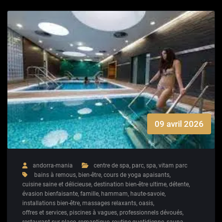
09 avril 2026
andorra-mania
centre de spa
,
parc
,
spa
,
vitam parc
bains à remous
,
bien-être
,
cours de yoga apaisants
,
cuisine saine et délicieuse
,
destination bien-être ultime
,
détente
,
évasion bienfaisante
,
famille
,
hammam
,
haute-savoie
,
installations bien-être
,
massages relaxants
,
oasis
,
offres et services
,
piscines à vagues
,
professionnels dévoués
,