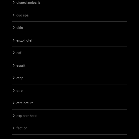
disneylandparis
duo spa
eklo
enzo hotel
esf
esprit
etap
etre
etre nature
explorer hotel
faction