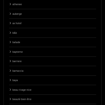
athenee
auberge
ax hotel
b&b
balade
bapteme
barriere
bartaccia
baya
beau rivage nice
beauté bien être