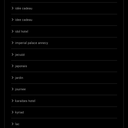
idée cadeau
idee cadeau
idol hotel
imperial palace annecy
jacuzzi
japonais
jardin
journee
karaibes hotel
kyriad
lac