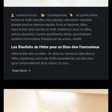
andorra-mania
Uncategorized
air purifié
,
arbre
,
balade en forêt
,
bien-être
,
bois précieux
,
décoration naturelle
,
énergie positive
,
exercice régulier
,
fruits et légumes
,
hêtre
,
hetre et bien etre
,
marche en forêt
,
méditation sous un hêtre
,
nature
,
relaxation
,
routine quotidienne
,
stress
,
sylvothérapie
,
système immunitaire
,
thérapie par les arbres
,
vitalité
Les Bienfaits du Hêtre pour un Bien-être Harmonieux
Hêtre et Bien-être Le Hêtre : Un Arbre au Service du Bien-être Le
hêtre, majestueux arbre des forêts européennes, est bien plus
qu'un simple élément de la nature. En plus…
Read More