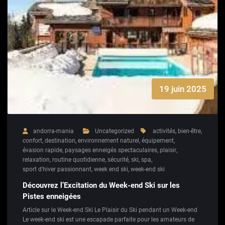
19 juin 2025
andorra-mania
Uncategorized
activités
,
bien-être
,
confort
,
destination
,
environnement naturel
,
équipement
,
évasion rapide
,
paysages enneigés spectaculaires
,
plaisir
,
relaxation
,
routine quotidienne
,
sécurité
,
ski
,
spa
,
sport d'hiver passionnant
,
week end ski
,
week-end ski
Découvrez l’Excitation du Week-end Ski sur les
Pistes enneigées
Article sur le Week-end Ski Le Plaisir du Ski pendant un Week-end
Le week-end ski est une escapade parfaite pour les amateurs de