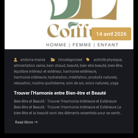
14 avril 2026
andorra-mania
Uncategorized
activité physique
,
alimentation saine
,
bain chaud
,
beauté
,
bien etre beauté
,
bien-être
,
équilibre intérieur et extérieur
,
harmonie extérieure
,
harmonie intérieure
,
hydratation
,
méditation
,
produits naturels
,
relaxation
,
routine quotidienne
,
soin de soi
,
soins naturels
,
yoga
Trouver l’Harmonie entre Bien-être et Beauté
Bien-être et Beauté : Trouver l'Harmonie Intérieure et Extérieure
Bien-être et Beauté : Trouver l'Harmonie Intérieure et Extérieure Le
bien-être et la beauté sont des éléments essentiels pour se sentir…
Read More