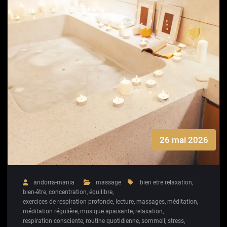
26 mai 2026
andorra-mania
massage
bien etre relaxation
,
bien-être
,
concentration
,
équilibre
,
exercices de respiration profonde
,
lecture
,
massages
,
méditation
,
méditation régulière
,
musique apaisante
,
relaxation
,
respiration consciente
,
routine quotidienne
,
sommeil
,
stress
,