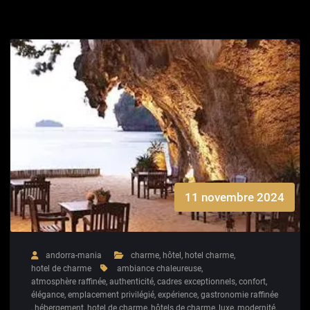
11 novembre 2024
andorra-mania
charme
,
hôtel
,
hotel charme
,
hotel de charme
ambiance chaleureuse
,
atmosphère raffinée
,
authenticité
,
cadres exceptionnels
,
confort
,
élégance
,
emplacement privilégié
,
expérience
,
gastronomie raffinée
,
hébergement
,
hotel de charme
,
hôtels de charme
,
luxe
,
modernité
,