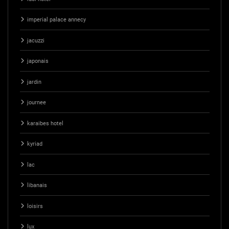
imperial palace annecy
jacuzzi
japonais
jardin
journee
karaibes hotel
kyriad
lac
libanais
loisirs
lux