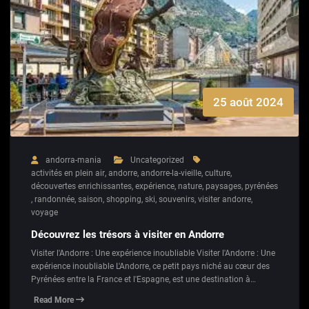
25 août 2024
andorra-mania
Uncategorized
activités en plein air
,
andorre
,
andorre-la-vieille
,
culture
,
découvertes enrichissantes
,
expérience
,
nature
,
paysages
,
pyrénées
,
randonnée
,
saison
,
shopping
,
ski
,
souvenirs
,
visiter andorre
,
voyage
Découvrez les trésors à visiter en Andorre
Visiter l'Andorre : Une expérience inoubliable Visiter l'Andorre : Une
expérience inoubliable L'Andorre, ce petit pays niché au cœur des
Pyrénées entre la France et l'Espagne, est une destination à…
Read More