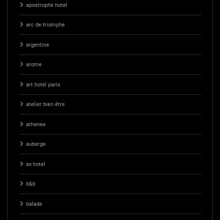
apostrophe hotel
arc de triomphe
argentine
arome
art hotel paris
atelier bien être
athenee
auberge
ax hotel
b&b
balade