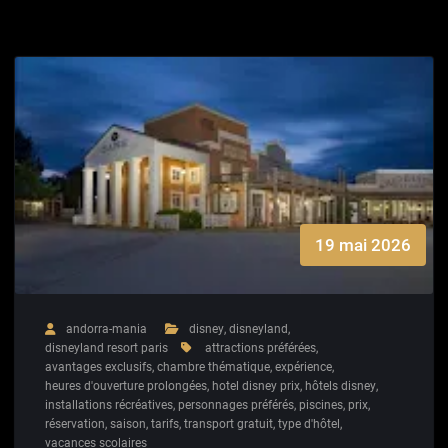
19 mai 2026
andorra-mania
disney
,
disneyland
,
disneyland resort paris
attractions préférées
,
avantages exclusifs
,
chambre thématique
,
expérience
,
heures d'ouverture prolongées
,
hotel disney prix
,
hôtels disney
,
installations récréatives
,
personnages préférés
,
piscines
,
prix
,
réservation
,
saison
,
tarifs
,
transport gratuit
,
type d'hôtel
,
vacances scolaires