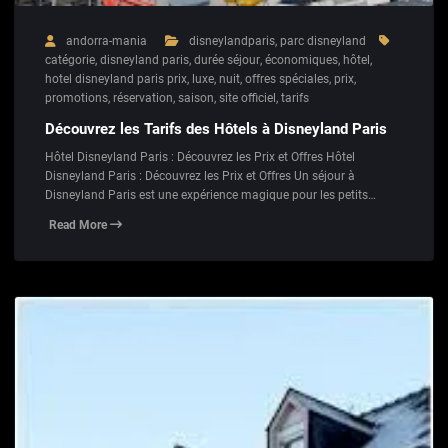
andorra-mania
disneylandparis
,
parc disneyland
catégorie
,
disneyland paris
,
durée séjour
,
économiques
,
hôtel
,
hotel disneyland paris prix
,
luxe
,
nuit
,
offres spéciales
,
prix
,
promotions
,
réservation
,
saison
,
site officiel
,
tarifs
Découvrez les Tarifs des Hôtels à Disneyland Paris
Hôtel Disneyland Paris : Découvrez les Prix et Offres Hôtel
Disneyland Paris : Découvrez les Prix et Offres Un séjour à
Disneyland Paris est une expérience magique pour les petits…
Read More