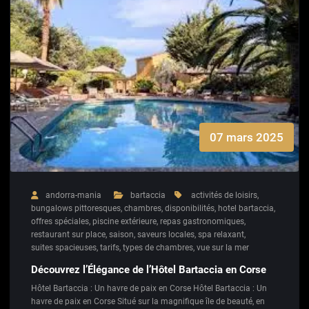
07 mars 2025
andorra-mania
bartaccia
activités de loisirs
,
bungalows pittoresques
,
chambres
,
disponibilités
,
hotel bartaccia
,
offres spéciales
,
piscine extérieure
,
repas gastronomiques
,
restaurant sur place
,
saison
,
saveurs locales
,
spa relaxant
,
suites spacieuses
,
tarifs
,
types de chambres
,
vue sur la mer
Découvrez l’Élégance de l’Hôtel Bartaccia en Corse
Hôtel Bartaccia : Un havre de paix en Corse Hôtel Bartaccia : Un
havre de paix en Corse Situé sur la magnifique île de beauté, en