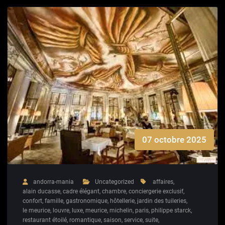
07 octobre 2025
andorra-mania
Uncategorized
affaires
,
alain ducasse
,
cadre élégant
,
chambre
,
conciergerie exclusif
,
confort
,
famille
,
gastronomique
,
hôtellerie
,
jardin des tuileries
,
le meurice
,
louvre
,
luxe
,
meurice
,
michelin
,
paris
,
philippe starck
,
restaurant étoilé
,
romantique
,
saison
,
service
,
suite
,