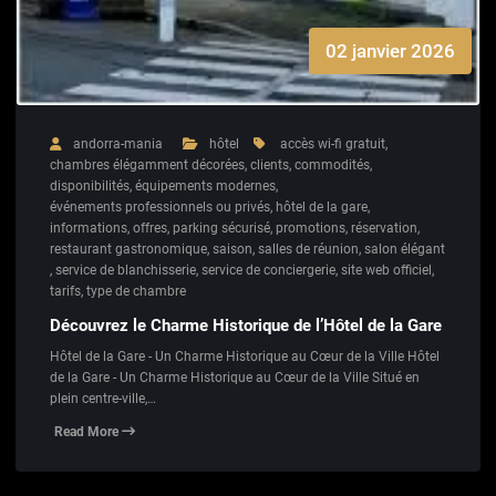
02 janvier 2026
andorra-mania
hôtel
accès wi-fi gratuit
,
chambres élégamment décorées
,
clients
,
commodités
,
disponibilités
,
équipements modernes
,
événements professionnels ou privés
,
hôtel de la gare
,
informations
,
offres
,
parking sécurisé
,
promotions
,
réservation
,
restaurant gastronomique
,
saison
,
salles de réunion
,
salon élégant
,
service de blanchisserie
,
service de conciergerie
,
site web officiel
,
tarifs
,
type de chambre
Découvrez le Charme Historique de l’Hôtel de la Gare
Hôtel de la Gare - Un Charme Historique au Cœur de la Ville Hôtel
de la Gare - Un Charme Historique au Cœur de la Ville Situé en
plein centre-ville,…
Read More