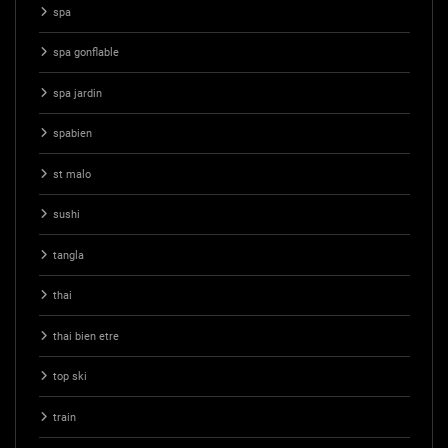
spa
spa gonflable
spa jardin
spabien
st malo
sushi
tangla
thai
thai bien etre
top ski
train