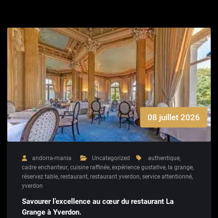
08 juillet 2026
andorra-mania
Uncategorized
authentique
,
cadre enchanteur
,
cuisine raffinée
,
expérience gustative
,
la grange
,
réservez table
,
restaurant
,
restaurant yverdon
,
service attentionné
,
yverdon
Savourer l’excellence au cœur du restaurant La
Grange à Yverdon.