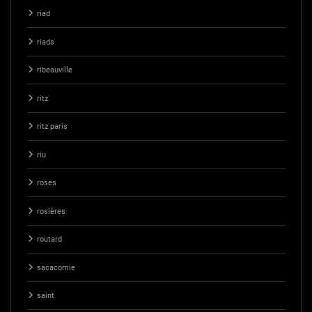
riad
riads
ribeauville
ritz
ritz paris
riu
roses
rosières
routard
sacacomie
saint