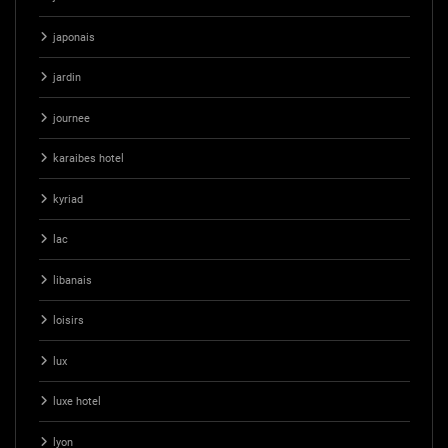
japonais
jardin
journee
karaibes hotel
kyriad
lac
libanais
loisirs
lux
luxe hotel
lyon