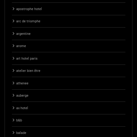
apostrophe hotel
arc de triomphe
argentine
arome
art hotel paris
atelier bien être
athenee
auberge
ax hotel
b&b
balade