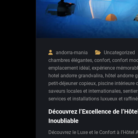
andorra-mania
Uncategorized
chambres élégantes
,
confort
,
confort mo
emplacement idéal
,
expérience mémorab
hotel andorre grandvalira
,
hôtel andorre g
petit-déjeuner copieux
,
piscine intérieure
saveurs locales et internationales
,
sentie
services et installations luxueux et raffin
Découvrez l’Excellence de l’Hôte
Inoubliable
Découvrez le Luxe et le Confort à l'Hôtel