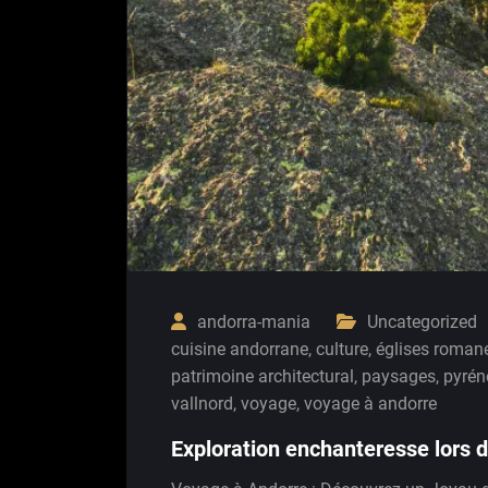
andorra-mania
Uncategorized
cuisine andorrane
,
culture
,
églises roman
patrimoine architectural
,
paysages
,
pyrén
vallnord
,
voyage
,
voyage à andorre
Exploration enchanteresse lors 