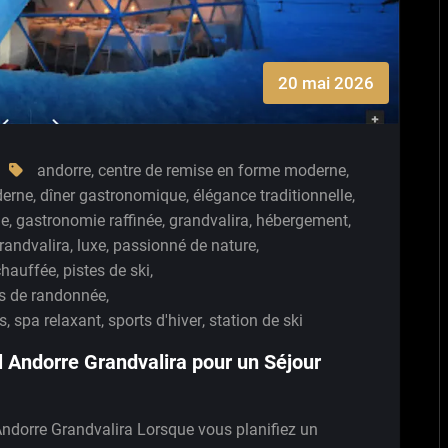
20 mai 2026
andorre
,
centre de remise en forme moderne
,
derne
,
dîner gastronomique
,
élégance traditionnelle
,
le
,
gastronomie raffinée
,
grandvalira
,
hébergement
,
randvalira
,
luxe
,
passionné de nature
,
 chauffée
,
pistes de ski
,
rs de randonnée
,
és
,
spa relaxant
,
sports d'hiver
,
station de ski
l Andorre Grandvalira pour un Séjour
 Andorre Grandvalira Lorsque vous planifiez un