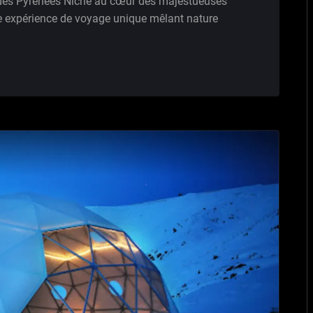
des Pyrénées Niché au cœur des majestueuses
ne expérience de voyage unique mêlant nature