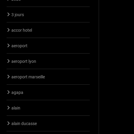
3 jours
accor hotel
aeroport
aeroport lyon
aeroport marseille
agapa
alain
alain ducasse