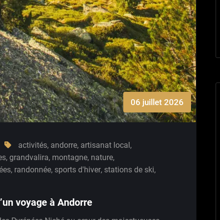
06 juillet 2026
activités
,
andorre
,
artisanat local
,
es
,
grandvalira
,
montagne
,
nature
,
ées
,
randonnée
,
sports d'hiver
,
stations de ski
,
d’un voyage à Andorre