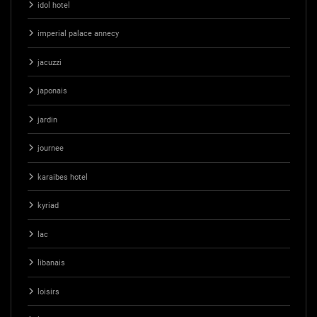
idol hotel
imperial palace annecy
jacuzzi
japonais
jardin
journee
karaibes hotel
kyriad
lac
libanais
loisirs