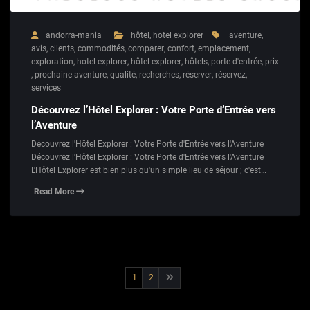
andorra-mania
hôtel
,
hotel explorer
aventure
,
avis
,
clients
,
commodités
,
comparer
,
confort
,
emplacement
,
exploration
,
hotel explorer
,
hôtel explorer
,
hôtels
,
porte d'entrée
,
prix
,
prochaine aventure
,
qualité
,
recherches
,
réserver
,
réservez
,
services
Découvrez l’Hôtel Explorer : Votre Porte d’Entrée vers
l’Aventure
Découvrez l'Hôtel Explorer : Votre Porte d'Entrée vers l'Aventure
Découvrez l'Hôtel Explorer : Votre Porte d'Entrée vers l'Aventure
L'Hôtel Explorer est bien plus qu'un simple lieu de séjour ; c'est…
Read More
Pagination
1
2
des