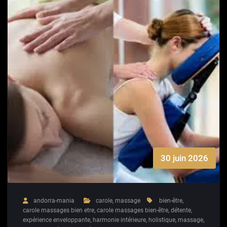
30 juin 2026
andorra-mania
carole
,
massage
bien-être
,
carole massages bien etre
,
carole massages bien-être
,
détente
,
expérience enveloppante
,
harmonie intérieure
,
holistique
,
massage
,