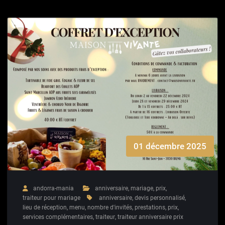
01 décembre 2025
andorra-mania
anniversaire
,
mariage
,
prix
,
traiteur pour mariage
anniversaire
,
devis personnalisé
,
lieu de réception
,
menu
,
nombre d'invités
,
prestations
,
prix
,
services complémentaires
,
traiteur
,
traiteur anniversaire prix