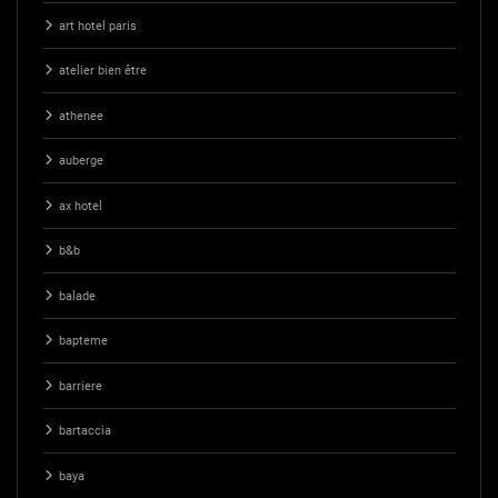
art hotel paris
atelier bien être
athenee
auberge
ax hotel
b&b
balade
bapteme
barriere
bartaccia
baya