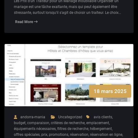
Les Prix d'un Traiteur pour un Mariage Inoubliable Organiser un
mariage est une tâche exaltante, mais qui peut également être
stressante, surtout lorsqu'il s'agit de choisir un traiteur. Le choix…
Read More
18 mars 2025
andorra-mania
Uncategorized
avis clients
,
budget
,
comparaison
,
critères de recherche
,
emplacement
,
équipements nécessaires
,
filtres de recherche
,
hébergement
,
offres spéciales
,
prix
,
promotions
,
réservation
,
réservation en ligne
,