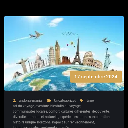
17 septembre 2024
andorra-mania
Uncategorized
âme
,
art du voyage
,
aventure
,
bienfaits du voyage
,
communautés locales
,
confort
,
cultures différentes
,
découverte
,
diversité humaine et naturelle
,
expériences uniques
,
exploration
,
histoire unique
,
horizons
,
impact sur l'environnement
,
initiatives locales
,
métropole animée
,