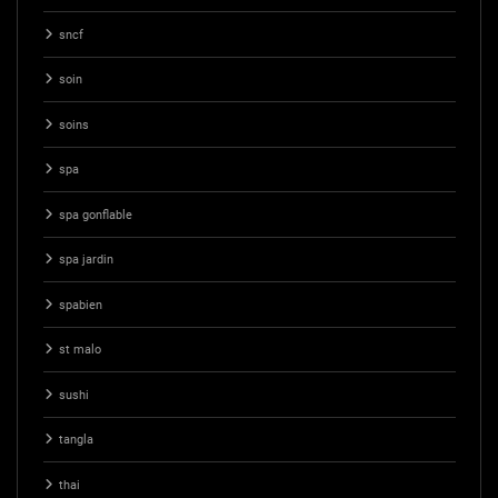
sncf
soin
soins
spa
spa gonflable
spa jardin
spabien
st malo
sushi
tangla
thai