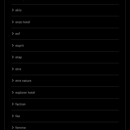
eklo
enzo hotel
esf
esprit
etap
etre
etre nature
explorer hotel
faction
fee
femme