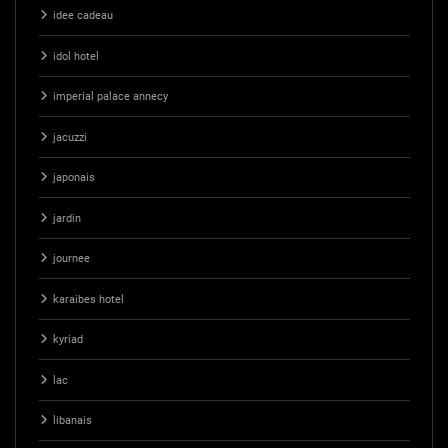
idee cadeau
idol hotel
imperial palace annecy
jacuzzi
japonais
jardin
journee
karaibes hotel
kyriad
lac
libanais