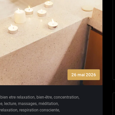
26 mai 2026
bien etre relaxation
,
bien-être
,
concentration
,
de
,
lecture
,
massages
,
méditation
,
relaxation
,
respiration consciente
,