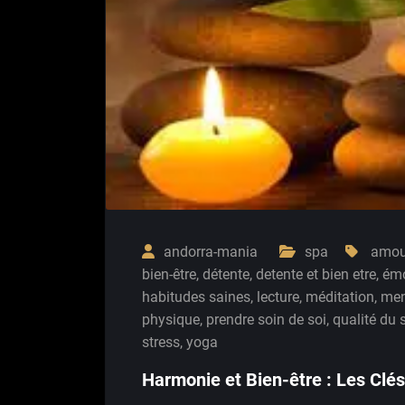
andorra-mania
spa
amour
bien-être
,
détente
,
detente et bien etre
,
émo
habitudes saines
,
lecture
,
méditation
,
men
physique
,
prendre soin de soi
,
qualité du
stress
,
yoga
Harmonie et Bien-être : Les Clés