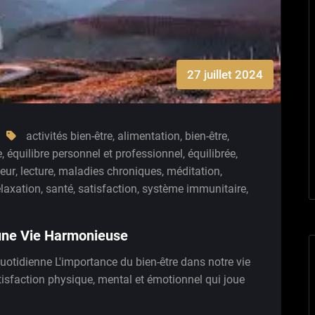
27 juillet 2024
activités bien-être
,
alimentation
,
bien-être
,
e
,
équilibre personnel et professionnel
,
équilibrée
,
eur
,
lecture
,
maladies chroniques
,
méditation
,
elaxation
,
santé
,
satisfaction
,
système immunitaire
,
z une Vie Harmonieuse
quotidienne L'importance du bien-être dans notre vie
atisfaction physique, mental et émotionnel qui joue