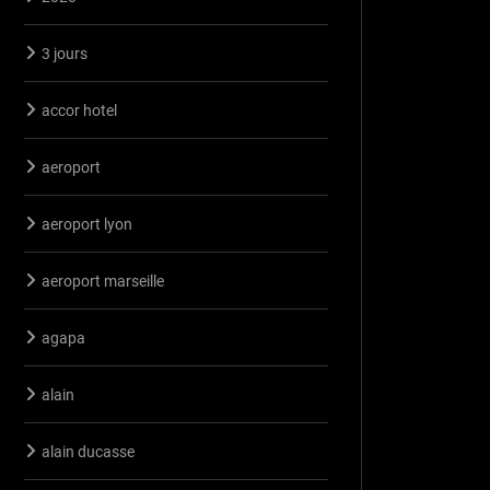
3 jours
accor hotel
aeroport
aeroport lyon
aeroport marseille
agapa
alain
alain ducasse