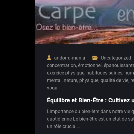
andorra-mania
Uncategorized
concentration
,
émotionnel
,
épanouissant
exercice physique
,
habitudes saines
,
hum
mental
,
nature
,
physique
,
qualité de vie
,
r
yoga
Équilibre et Bien-Être : Cultive
L'importance du bien-être dans notre vie 
quotidienne Le bien-être est un état de s
un rôle crucial…