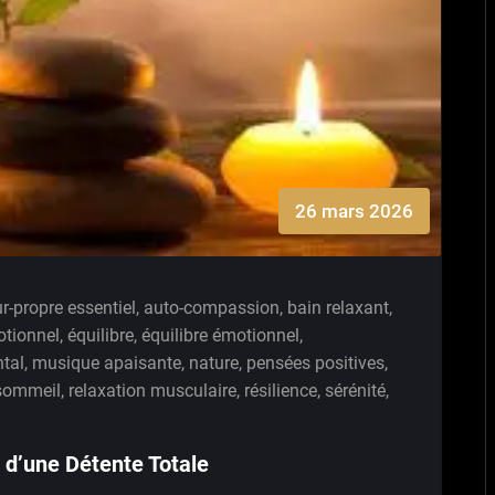
26 mars 2026
-propre essentiel
,
auto-compassion
,
bain relaxant
,
tionnel
,
équilibre
,
équilibre émotionnel
,
tal
,
musique apaisante
,
nature
,
pensées positives
,
 sommeil
,
relaxation musculaire
,
résilience
,
sérénité
,
 d’une Détente Totale