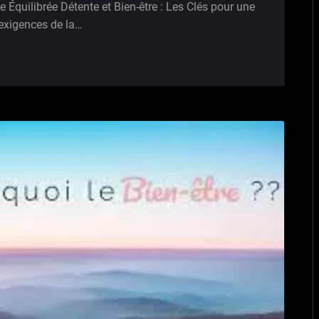
e Équilibrée Détente et Bien-être : Les Clés pour une
s exigences de la…