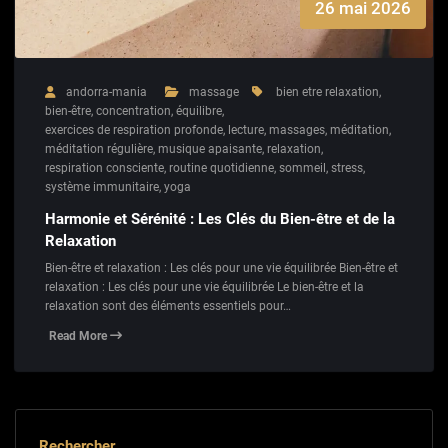
26 mai 2026
andorra-mania
massage
bien etre relaxation
,
bien-être
,
concentration
,
équilibre
,
exercices de respiration profonde
,
lecture
,
massages
,
méditation
,
méditation régulière
,
musique apaisante
,
relaxation
,
respiration consciente
,
routine quotidienne
,
sommeil
,
stress
,
système immunitaire
,
yoga
Harmonie et Sérénité : Les Clés du Bien-être et de la
Relaxation
Bien-être et relaxation : Les clés pour une vie équilibrée Bien-être et
relaxation : Les clés pour une vie équilibrée Le bien-être et la
relaxation sont des éléments essentiels pour…
Read More
Rechercher