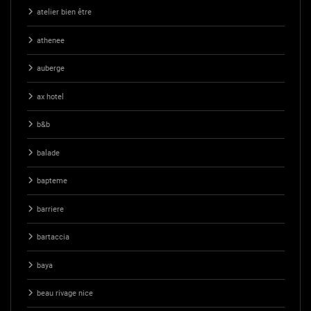
atelier bien être
athenee
auberge
ax hotel
b&b
balade
bapteme
barriere
bartaccia
baya
beau rivage nice