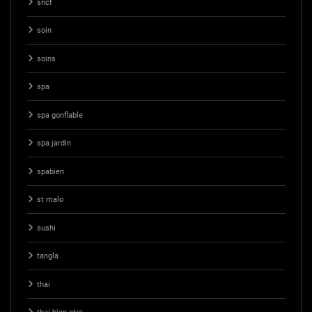
sncf
soin
soins
spa
spa gonflable
spa jardin
spabien
st malo
sushi
tangla
thai