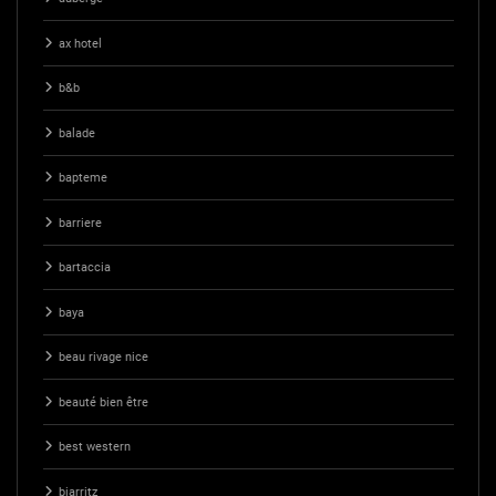
ax hotel
b&b
balade
bapteme
barriere
bartaccia
baya
beau rivage nice
beauté bien être
best western
biarritz