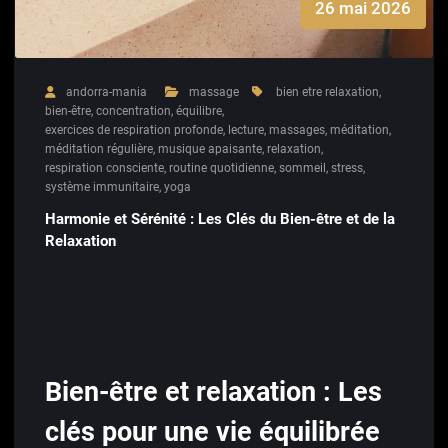
26 mai 2026
andorra-mania
massage
bien etre relaxation
,
bien-être
,
concentration
,
équilibre
,
exercices de respiration profonde
,
lecture
,
massages
,
méditation
,
méditation régulière
,
musique apaisante
,
relaxation
,
respiration consciente
,
routine quotidienne
,
sommeil
,
stress
,
système immunitaire
,
yoga
Harmonie et Sérénité : Les Clés du Bien-être et de la
Relaxation
Bien-être et relaxation : Les
clés pour une vie équilibrée