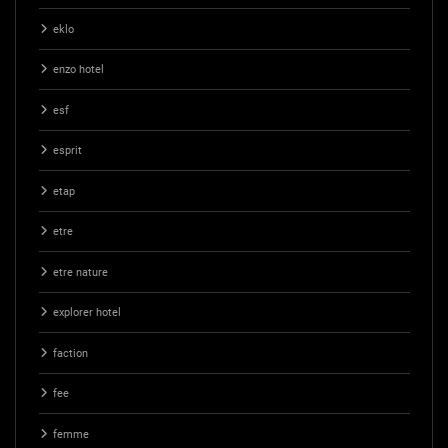
eklo
enzo hotel
esf
esprit
etap
etre
etre nature
explorer hotel
faction
fee
femme