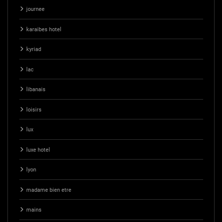
journee
karaibes hotel
kyriad
lac
libanais
loisirs
lux
luxe hotel
lyon
madame bien etre
mains