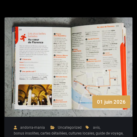
01 juin 2026
andorra-mania
Uncategorized
avis
,
bonus insolites
,
cartes détaillées
,
cultures locales
,
guide de voyage
,