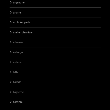
argentine
arome
art hotel paris
atelier bien être
athenee
auberge
ax hotel
b&b
balade
bapteme
barriere