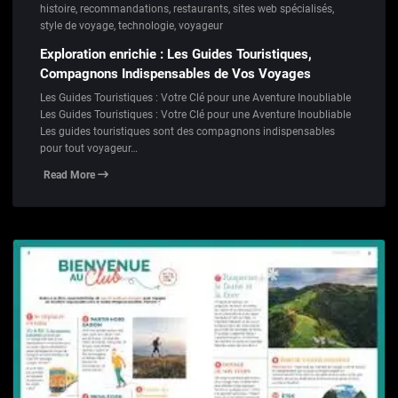
histoire
,
recommandations
,
restaurants
,
sites web spécialisés
,
style de voyage
,
technologie
,
voyageur
Exploration enrichie : Les Guides Touristiques,
Compagnons Indispensables de Vos Voyages
Les Guides Touristiques : Votre Clé pour une Aventure Inoubliable
Les Guides Touristiques : Votre Clé pour une Aventure Inoubliable
Les guides touristiques sont des compagnons indispensables
pour tout voyageur…
Read More