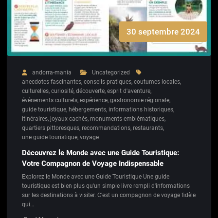
30 septembre 2024
andorra-mania
Uncategorized
anecdotes fascinantes
,
conseils pratiques
,
coutumes locales
,
culturelles
,
curiosité
,
découverte
,
esprit d'aventure
,
événements culturels
,
expérience
,
gastronomie régionale
,
guide touristique
,
hébergements
,
informations historiques
,
itinéraires
,
joyaux cachés
,
monuments emblématiques
,
quartiers pittoresques
,
recommandations
,
restaurants
,
une guide touristique
,
voyage
Découvrez le Monde avec une Guide Touristique:
Votre Compagnon de Voyage Indispensable
Explorez le Monde avec une Guide Touristique Une guide
touristique est bien plus qu'un simple livre rempli d'informations
sur les destinations à visiter. C'est un compagnon de voyage fidèle
qui…