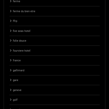
ferme
ferme du bien etre
ffrp
five seas hotel
folie douce
fourviere hotel
france
gallimard
gare
geneve
golf