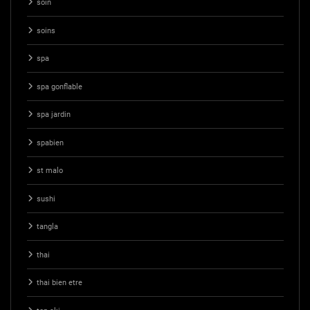
soin
soins
spa
spa gonflable
spa jardin
spabien
st malo
sushi
tangla
thai
thai bien etre