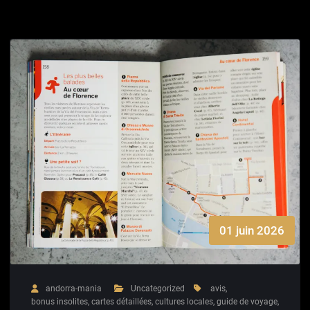
01 juin 2026
andorra-mania
Uncategorized
avis
,
bonus insolites
,
cartes détaillées
,
cultures locales
,
guide de voyage
,