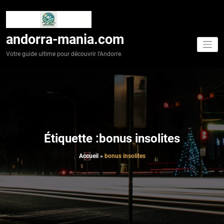
Aller
au
contenu
andorra-mania.com
Votre guide ultime pour découvrir l'Andorre.
Étiquette :bonus insolites
Accueil
»
bonus insolites