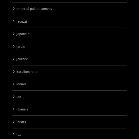
imperial palace annecy
jacuzzi
japonais
jardin
journee
karaibes hotel
kyriad
lac
libanais
loisirs
lux