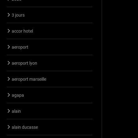
3 jours
accor hotel
aeroport
aeroport lyon
aeroport marseille
agapa
alain
alain ducasse