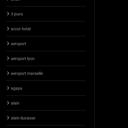
3 jours
accor hotel
aeroport
aeroport lyon
aeroport marseille
agapa
alain
alain ducasse