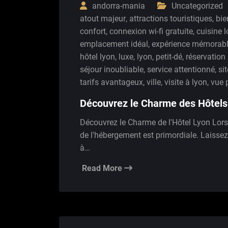
andorra-mania
Uncategorized
atout majeur
,
attractions touristiques
,
bie
confort
,
connexion wi-fi gratuite
,
cuisine l
emplacement idéal
,
expérience mémorab
hôtel lyon
,
luxe
,
lyon
,
petit-dé
,
réservation
séjour inoubliable
,
service attentionné
,
si
tarifs avantageux
,
ville
,
visite à lyon
,
vue 
Découvrez le Charme des Hôtels
Découvrez le Charme de l'Hôtel Lyon Lorsq
de l'hébergement est primordiale. Laissez
à…
Read More