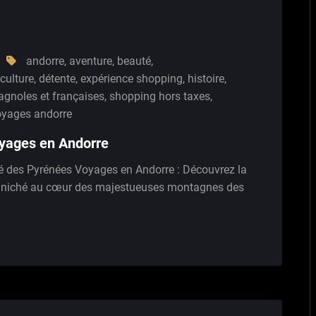
andorre
,
aventure
,
beauté
,
culture
,
détente
,
expérience shopping
,
histoire
,
agnoles et françaises
,
shopping hors taxes
,
oyages andorre
oyages en Andorre
é des Pyrénées Voyages en Andorre : Découvrez la
ys niché au cœur des majestueuses montagnes des