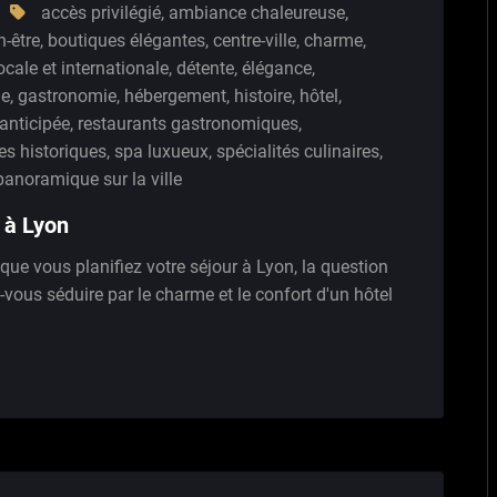
accès privilégié
,
ambiance chaleureuse
,
n-être
,
boutiques élégantes
,
centre-ville
,
charme
,
ocale et internationale
,
détente
,
élégance
,
le
,
gastronomie
,
hébergement
,
histoire
,
hôtel
,
 anticipée
,
restaurants gastronomiques
,
tes historiques
,
spa luxueux
,
spécialités culinaires
,
panoramique sur la ville
 à Lyon
ue vous planifiez votre séjour à Lyon, la question
-vous séduire par le charme et le confort d'un hôtel