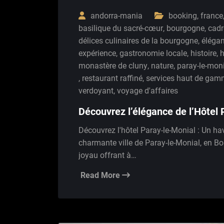
andorra-mania
booking
,
france
basilique du sacré-cœur
,
bourgogne
,
cadr
délices culinaires de la bourgogne
,
éléga
expérience
,
gastronomie locale
,
histoire
,
h
monastère de cluny
,
nature
,
paray-le-mon
,
restaurant raffiné
,
services haut de ga
verdoyant
,
voyage d'affaires
Découvrez l’élégance de l’Hôtel
Découvrez l'hôtel Paray-le-Monial : Un h
charmante ville de Paray-le-Monial, en Bou
joyau offrant à…
Read More