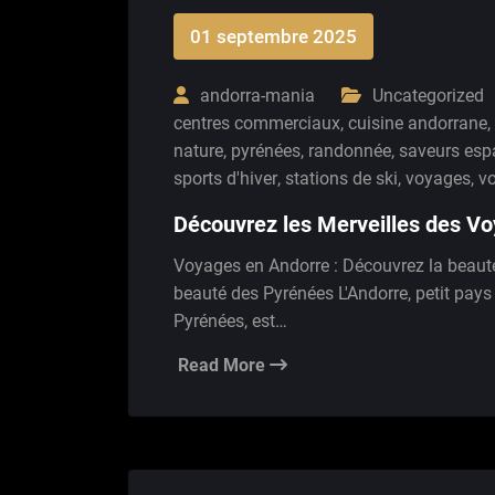
01 septembre 2025
andorra-mania
Uncategorized
centres commerciaux
,
cuisine andorrane
,
nature
,
pyrénées
,
randonnée
,
saveurs esp
sports d'hiver
,
stations de ski
,
voyages
,
v
Découvrez les Merveilles des V
Voyages en Andorre : Découvrez la beaut
beauté des Pyrénées L'Andorre, petit pa
Pyrénées, est…
Read More