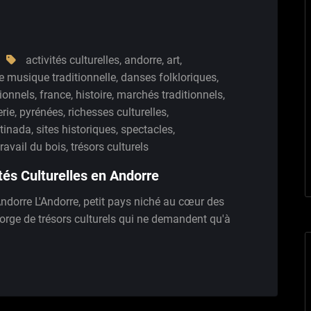
activités culturelles
,
andorre
,
art
,
e musique traditionnelle
,
danses folkloriques
,
tionnels
,
france
,
histoire
,
marchés traditionnels
,
erie
,
pyrénées
,
richesses culturelles
,
rtinada
,
sites historiques
,
spectacles
,
travail du bois
,
trésors culturels
tés Culturelles en Andorre
Andorre L'Andorre, petit pays niché au cœur des
gorge de trésors culturels qui ne demandent qu'à