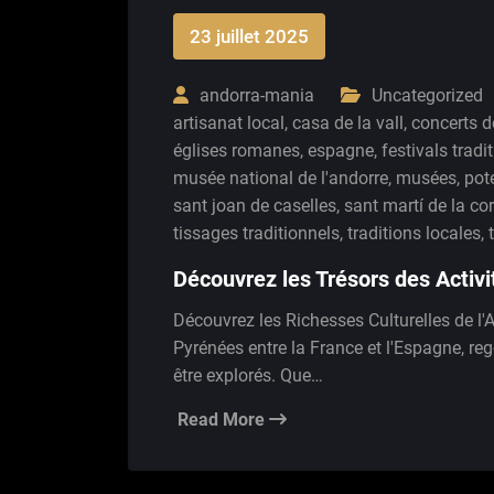
23 juillet 2025
andorra-mania
Uncategorized
artisanat local
,
casa de la vall
,
concerts d
églises romanes
,
espagne
,
festivals tradi
musée national de l'andorre
,
musées
,
pot
sant joan de caselles
,
sant martí de la co
tissages traditionnels
,
traditions locales
,
Découvrez les Trésors des Activi
Découvrez les Richesses Culturelles de l'
Pyrénées entre la France et l'Espagne, re
être explorés. Que…
Read More