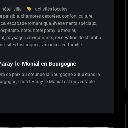
,
hôtel
,
villa
activités locales
,
e paisible
,
chambres décorées
,
confort
,
culture
,
nce
,
escapade romantique
,
événements spéciaux
,
ospitalité
,
hôtel
,
hotel paray le monial
,
ial
,
paysages environnants
,
réservation de chambre
mme
,
sites historiques
,
vacances en famille
,
 Paray-le-Monial en Bourgogne
avre de paix au cœur de la Bourgogne Situé dans la
rgogne, l'hôtel Paray-le-Monial est un véritable