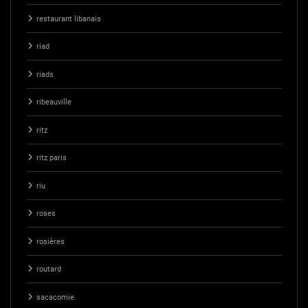
restaurant libanais
riad
riads
ribeauville
ritz
ritz paris
riu
roses
rosières
routard
sacacomie