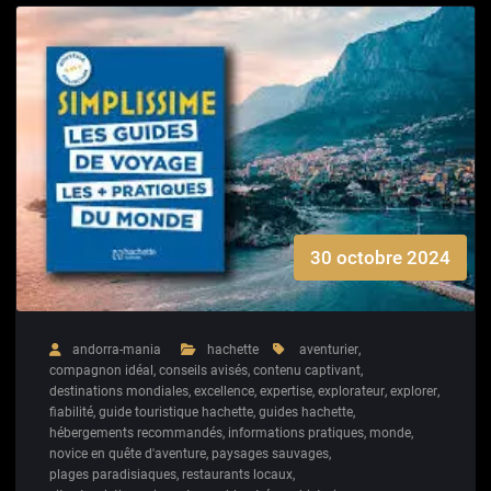
30 octobre 2024
andorra-mania
hachette
aventurier
,
compagnon idéal
,
conseils avisés
,
contenu captivant
,
destinations mondiales
,
excellence
,
expertise
,
explorateur
,
explorer
,
fiabilité
,
guide touristique hachette
,
guides hachette
,
hébergements recommandés
,
informations pratiques
,
monde
,
novice en quête d'aventure
,
paysages sauvages
,
plages paradisiaques
,
restaurants locaux
,