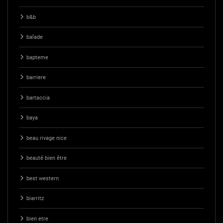
b&b
balade
bapteme
barriere
bartaccia
baya
beau rivage nice
beauté bien être
best western
biarritz
bien etre