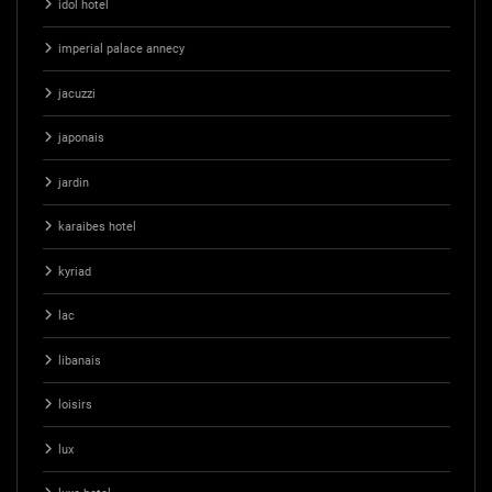
idol hotel
imperial palace annecy
jacuzzi
japonais
jardin
karaibes hotel
kyriad
lac
libanais
loisirs
lux