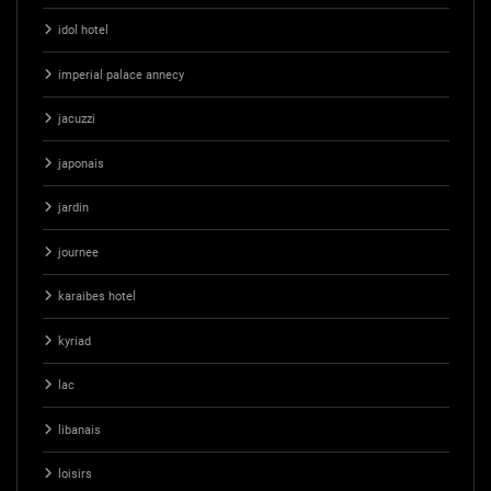
idol hotel
imperial palace annecy
jacuzzi
japonais
jardin
journee
karaibes hotel
kyriad
lac
libanais
loisirs