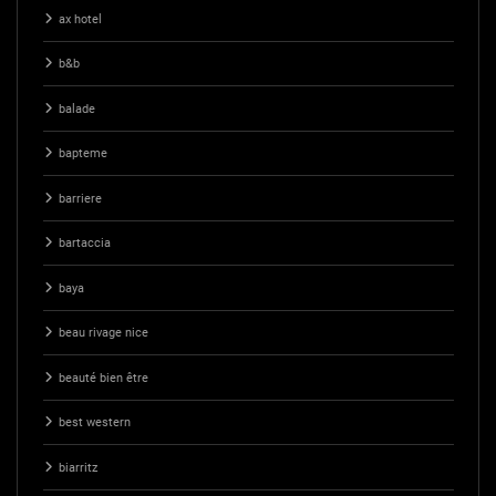
ax hotel
b&b
balade
bapteme
barriere
bartaccia
baya
beau rivage nice
beauté bien être
best western
biarritz