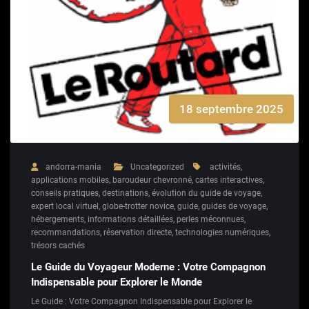
18 septembre 2025
andorra-mania
Uncategorized
activités
,
applications mobiles
,
baroudeur chevronné
,
cartes interactives
,
conseils pratiques
,
destinations
,
évolution du guide de voyage
,
expert local virtuel
,
globe-trotter novice
,
guide
,
guides de voyage
,
hébergements
,
informations détaillées
,
perles méconnues
,
recommandations
,
réservation directe
,
technologies numériques
,
trésors cachés
Le Guide du Voyageur Moderne : Votre Compagnon
Indispensable pour Explorer le Monde
Le Guide : Votre Compagnon Indispensable pour Explorer le