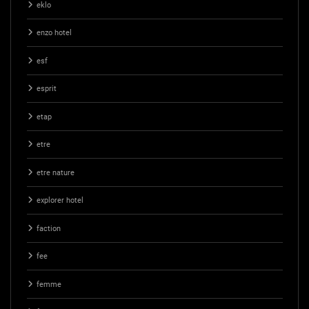
eklo
enzo hotel
esf
esprit
etap
etre
etre nature
explorer hotel
faction
fee
femme