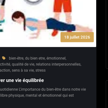
18 juillet 2026
bien-être
,
du bien etre
,
émotionnel
,
ctivité
,
qualité de vie
,
relations interpersonnelles
,
action
,
sens à sa vie
,
stress
ver une vie équilibrée
quotidienne L'importance du bien-être dans notre vie
ilibre physique, mental et émotionnel qui est