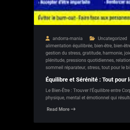
andorra-mania
Uncategorized
alimentation équilibrée
,
bien-être
,
bien-êt
gestion du stress
,
gratitude
,
harmonie
,
jo
plénitude
,
pressions quotidiennes
,
relatio
sommeil réparateur
,
stress
,
tout pour le b
Équilibre et Sérénité : Tout pour 
Le Bien-Être : Trouver l'Équilibre entre Cor
physique, mental et émotionnel qui résulte
Read More