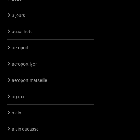
3 jours
accor hotel
aeroport
aeroport lyon
aeroport marseille
agapa
alain
alain ducasse