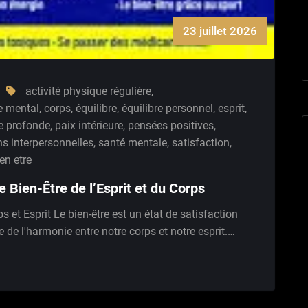
23 juillet 2026
activité physique régulière
,
re mental
,
corps
,
équilibre
,
équilibre personnel
,
esprit
,
ie profonde
,
paix intérieure
,
pensées positives
,
ns interpersonnelles
,
santé mentale
,
satisfaction
,
ien etre
le Bien-Être de l’Esprit et du Corps
ps et Esprit Le bien-être est un état de satisfaction
 de l'harmonie entre notre corps et notre esprit.…