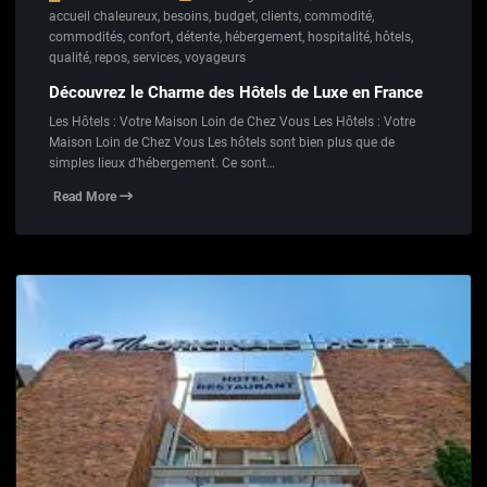
accueil chaleureux
,
besoins
,
budget
,
clients
,
commodité
,
commodités
,
confort
,
détente
,
hébergement
,
hospitalité
,
hôtels
,
qualité
,
repos
,
services
,
voyageurs
Découvrez le Charme des Hôtels de Luxe en France
Les Hôtels : Votre Maison Loin de Chez Vous Les Hôtels : Votre
Maison Loin de Chez Vous Les hôtels sont bien plus que de
simples lieux d'hébergement. Ce sont…
Read More