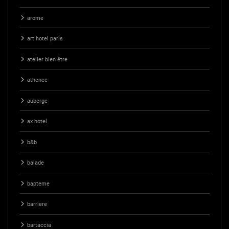
arome
art hotel paris
atelier bien être
athenee
auberge
ax hotel
b&b
balade
bapteme
barriere
bartaccia