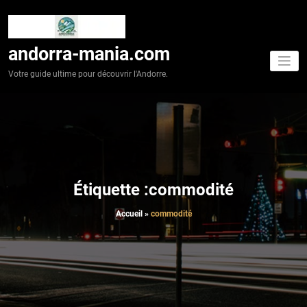
Aller
au
contenu
andorra-mania.com
Votre guide ultime pour découvrir l'Andorre.
Étiquette :commodité
Accueil
»
commodité