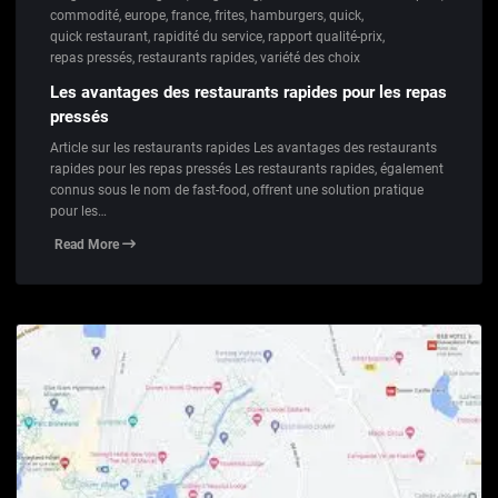
commodité
,
europe
,
france
,
frites
,
hamburgers
,
quick
,
quick restaurant
,
rapidité du service
,
rapport qualité-prix
,
repas pressés
,
restaurants rapides
,
variété des choix
Les avantages des restaurants rapides pour les repas
pressés
Article sur les restaurants rapides Les avantages des restaurants
rapides pour les repas pressés Les restaurants rapides, également
connus sous le nom de fast-food, offrent une solution pratique
pour les…
Read More