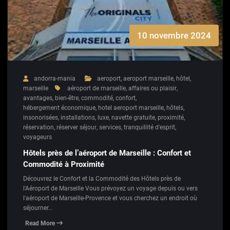
10 novembre 2024
andorra-mania
aeroport
,
aeroport marseille
,
hôtel
,
marseille
aéroport de marseille
,
affaires ou plaisir
,
avantages
,
bien-être
,
commodité
,
confort
,
hébergement économique
,
hotel aeroport marseille
,
hôtels
,
insonorisées
,
installations
,
luxe
,
navette gratuite
,
proximité
,
réservation
,
réserver séjour
,
services
,
tranquillité d'esprit
,
voyageurs
Hôtels près de l’aéroport de Marseille : Confort et
Commodité à Proximité
Découvrez le Confort et la Commodité des Hôtels près de
l'Aéroport de Marseille Vous prévoyez un voyage depuis ou vers
l'aéroport de Marseille-Provence et vous cherchez un endroit où
séjourner…
Read More