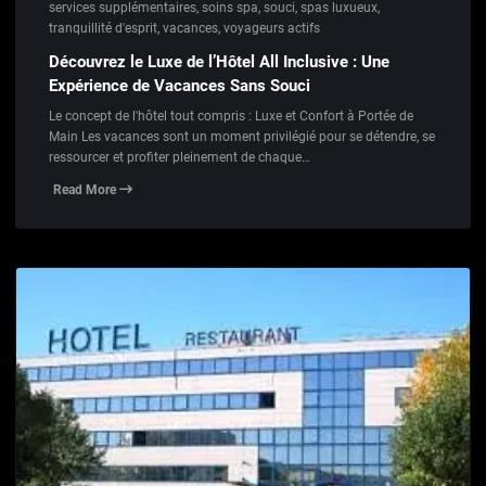
services supplémentaires
,
soins spa
,
souci
,
spas luxueux
,
tranquillité d'esprit
,
vacances
,
voyageurs actifs
Découvrez le Luxe de l’Hôtel All Inclusive : Une
Expérience de Vacances Sans Souci
Le concept de l'hôtel tout compris : Luxe et Confort à Portée de
Main Les vacances sont un moment privilégié pour se détendre, se
ressourcer et profiter pleinement de chaque…
Read More