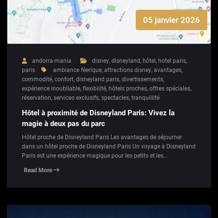
05 janvier 2026
andorra-mania
disney
,
disneyland
,
hôtel
,
hotel paris
,
paris
ambiance féerique
,
attractions disney
,
avantages
,
commodité
,
confort
,
disneyland paris
,
divertissements
,
expérience inoubliable
,
flexibilité
,
hôtels proches
,
offres spéciales
,
réservation
,
services exclusifs
,
spectacles
,
tranquillité
Hôtel à proximité de Disneyland Paris: Vivez la
magie à deux pas du parc
Hôtel proche de Disneyland Paris Les avantages de séjourner
dans un hôtel proche de Disneyland Paris Un voyage à Disneyland
Paris est une expérience magique pour les petits et les…
Read More