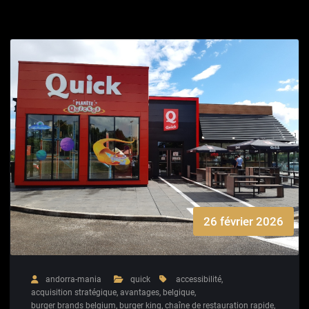
26 février 2026
andorra-mania
quick
accessibilité
,
acquisition stratégique
,
avantages
,
belgique
,
burger brands belgium
,
burger king
,
chaîne de restauration rapide
,