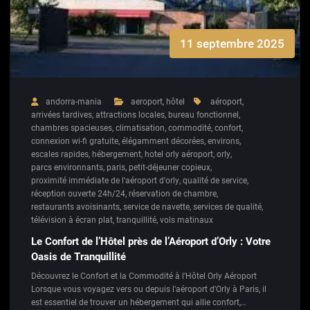
11 septembre 2025
andorra-mania
aeroport
,
hôtel
aéroport
,
arrivées tardives
,
attractions locales
,
bureau fonctionnel
,
chambres spacieuses
,
climatisation
,
commodité
,
confort
,
connexion wi-fi gratuite
,
élégamment décorées
,
environs
,
escales rapides
,
hébergement
,
hotel orly aéroport
,
orly
,
parcs environnants
,
paris
,
petit-déjeuner copieux
,
proximité immédiate de l'aéroport d'orly
,
qualité de service
,
réception ouverte 24h/24
,
réservation de chambre
,
restaurants avoisinants
,
service de navette
,
services de qualité
,
télévision à écran plat
,
tranquillité
,
vols matinaux
Le Confort de l’Hôtel près de l’Aéroport d’Orly : Votre
Oasis de Tranquillité
Découvrez le Confort et la Commodité à l'Hôtel Orly Aéroport
Lorsque vous voyagez vers ou depuis l'aéroport d'Orly à Paris, il
est essentiel de trouver un hébergement qui allie confort,…