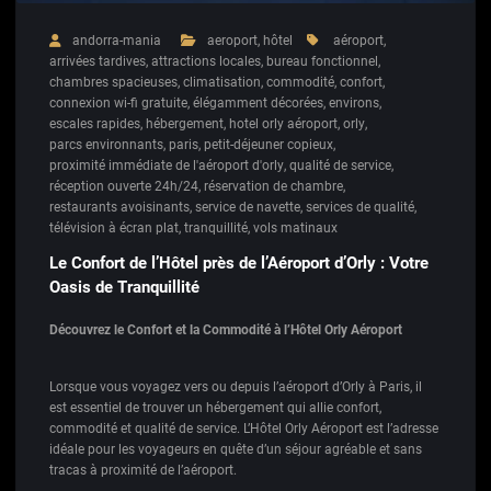
andorra-mania
aeroport
,
hôtel
aéroport
,
arrivées tardives
,
attractions locales
,
bureau fonctionnel
,
chambres spacieuses
,
climatisation
,
commodité
,
confort
,
connexion wi-fi gratuite
,
élégamment décorées
,
environs
,
escales rapides
,
hébergement
,
hotel orly aéroport
,
orly
,
parcs environnants
,
paris
,
petit-déjeuner copieux
,
proximité immédiate de l'aéroport d'orly
,
qualité de service
,
réception ouverte 24h/24
,
réservation de chambre
,
restaurants avoisinants
,
service de navette
,
services de qualité
,
télévision à écran plat
,
tranquillité
,
vols matinaux
Le Confort de l’Hôtel près de l’Aéroport d’Orly : Votre
Oasis de Tranquillité
Découvrez le Confort et la Commodité à l’Hôtel Orly Aéroport
Lorsque vous voyagez vers ou depuis l’aéroport d’Orly à Paris, il
est essentiel de trouver un hébergement qui allie confort,
commodité et qualité de service. L’Hôtel Orly Aéroport est l’adresse
idéale pour les voyageurs en quête d’un séjour agréable et sans
tracas à proximité de l’aéroport.