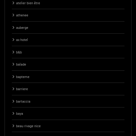
atelier bien être
athenee
auberge
ax hotel
b&b
balade
bapteme
barriere
bartaccia
baya
beau rivage nice