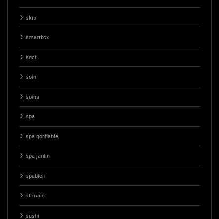
skis
smartbox
sncf
soin
soins
spa
spa gonflable
spa jardin
spabien
st malo
sushi