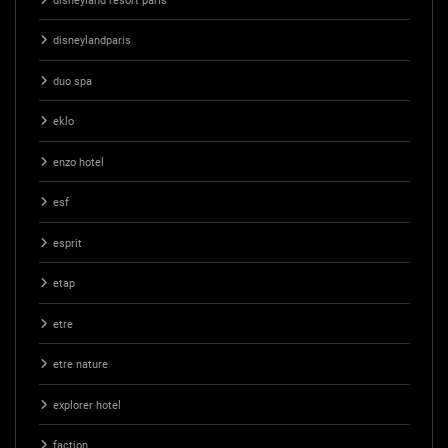
disneyland resort paris
disneylandparis
duo spa
eklo
enzo hotel
esf
esprit
etap
etre
etre nature
explorer hotel
faction