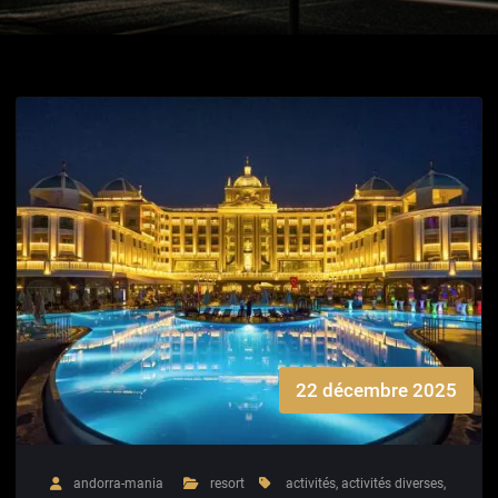
22 décembre 2025
andorra-mania
resort
activités
,
activités diverses
,