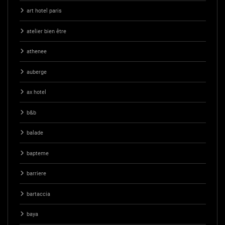
art hotel paris
atelier bien être
athenee
auberge
ax hotel
b&b
balade
bapteme
barriere
bartaccia
baya