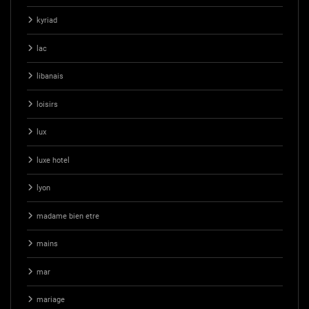
kyriad
lac
libanais
loisirs
lux
luxe hotel
lyon
madame bien etre
mains
mar
mariage