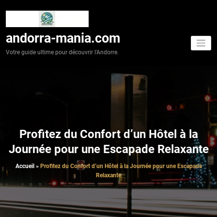
Aller
au
contenu
andorra-mania.com
Votre guide ultime pour découvrir l'Andorre.
Profitez du Confort d’un Hôtel à la
Journée pour une Escapade Relaxante
Accueil
»
Profitez du Confort d’un Hôtel à la Journée pour une Escapade
Relaxante