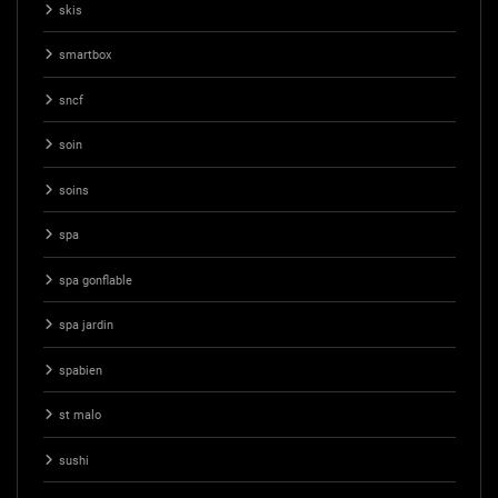
skis
smartbox
sncf
soin
soins
spa
spa gonflable
spa jardin
spabien
st malo
sushi