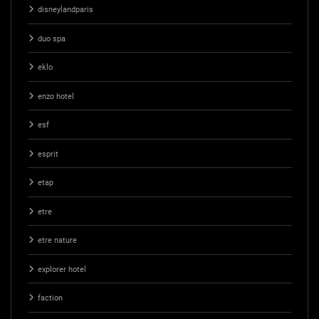
disneylandparis
duo spa
eklo
enzo hotel
esf
esprit
etap
etre
etre nature
explorer hotel
faction