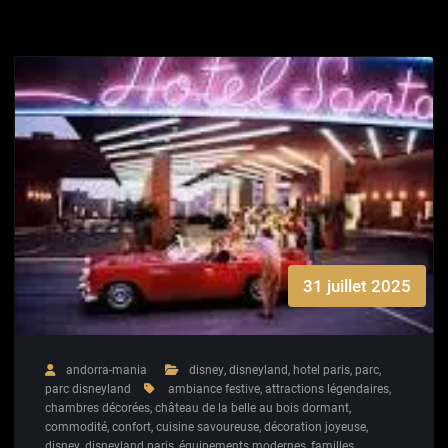
31 juillet 2025
andorra-mania
disney
,
disneyland
,
hotel paris
,
parc
,
parc disneyland
ambiance festive
,
attractions légendaires
,
chambres décorées
,
château de la belle au bois dormant
,
commodité
,
confort
,
cuisine savoureuse
,
décoration joyeuse
,
disney
,
disneyland paris
,
équipements modernes
,
familles
,