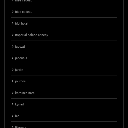
idée cadeau
idee cadeau
idol hotel
imperial palace annecy
jacuzzi
japonais
jardin
journee
karaibes hotel
kyriad
lac
libanais