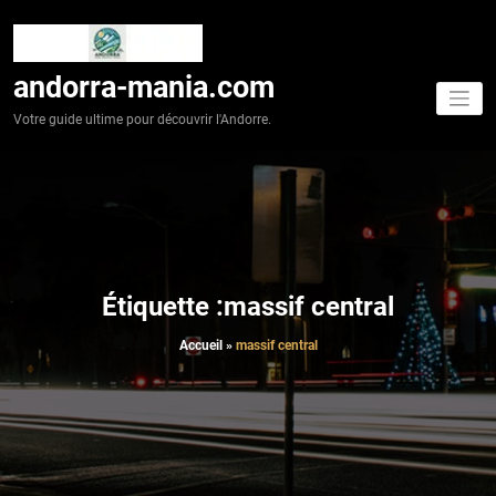
Aller
au
contenu
andorra-mania.com
Votre guide ultime pour découvrir l'Andorre.
Étiquette :massif central
Accueil
»
massif central