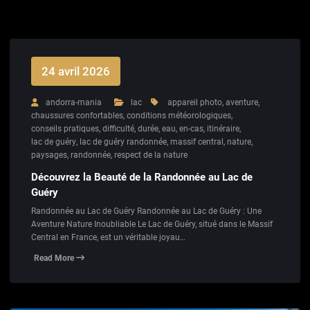
24 avril 2026
andorra-mania
lac
appareil photo
,
aventure
,
chaussures confortables
,
conditions météorologiques
,
conseils pratiques
,
difficulté
,
durée
,
eau
,
en-cas
,
itinéraire
,
lac de guéry
,
lac de guéry randonnée
,
massif central
,
nature
,
paysages
,
randonnée
,
respect de la nature
Découvrez la Beauté de la Randonnée au Lac de
Guéry
Randonnée au Lac de Guéry Randonnée au Lac de Guéry : Une
Aventure Nature Inoubliable Le Lac de Guéry, situé dans le Massif
Central en France, est un véritable joyau…
Read More