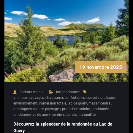
19 novembre 2025
andorra-mania
lac
,
randonnee
animaux sauvages
,
chaussures confortables
,
conseils pratiques
,
environnement
,
immersion totale
,
lac de guéry
,
massif central
,
montagnes
,
nature
,
paysages
,
protection solaire
,
randonnée
,
randonnée lac de guéry
,
sentiers balisés
,
tranquillité
Découvrez la splendeur de la randonnée au Lac de
Guéry