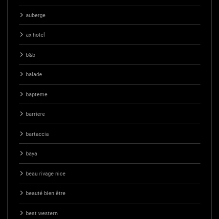
auberge
ax hotel
b&b
balade
bapteme
barriere
bartaccia
baya
beau rivage nice
beauté bien être
best western