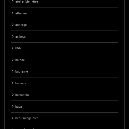
atelier bien être
athenee
auberge
ax hotel
b&b
balade
bapteme
barriere
bartaccia
baya
beau rivage nice