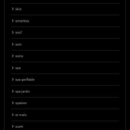
skis
smartbox
sncf
soin
soins
spa
spa gonflable
spa jardin
spabien
st malo
sushi