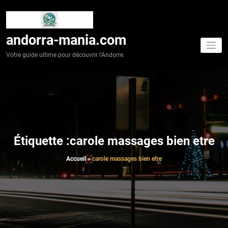
Aller
au
contenu
andorra-mania.com
Votre guide ultime pour découvrir l'Andorre.
Étiquette :carole massages bien etre
Accueil
»
carole massages bien etre