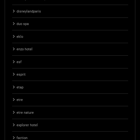
disneylandparis
duo spa
eklo
enzo hotel
esf
esprit
etap
etre
etre nature
explorer hotel
faction