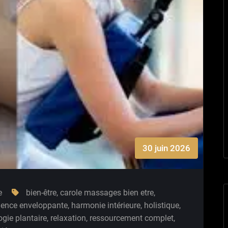
30 juin 2026
e
bien-être
,
carole massages bien etre
,
ience enveloppante
,
harmonie intérieure
,
holistique
,
ogie plantaire
,
relaxation
,
ressourcement complet
,