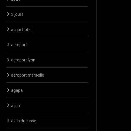
3 jours
accor hotel
aeroport
aeroport lyon
aeroport marseille
agapa
alain
alain ducasse