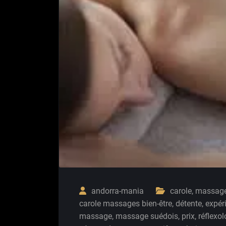
andorra-mania
carole
,
massag
carole massages bien-être
,
détente
,
expér
massage
,
massage suédois
,
prix
,
réflexol