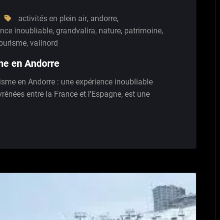
activités en plein air
,
andorre
,
nce inoubliable
,
grandvalira
,
nature
,
patrimoine
,
ourisme
,
vallnord
me en Andorre
isme en Andorre : une expérience inoubliable
yrénées entre la France et l'Espagne, est une