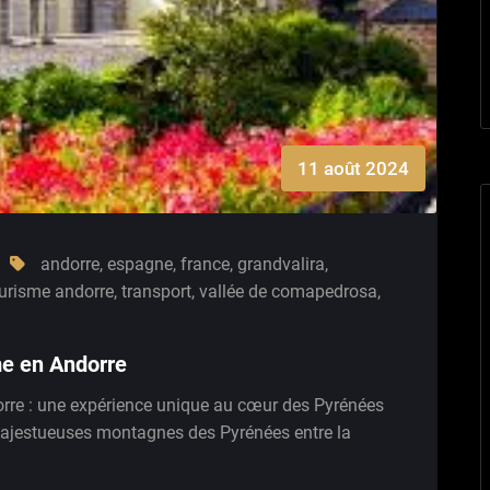
11 août 2024
andorre
,
espagne
,
france
,
grandvalira
,
urisme andorre
,
transport
,
vallée de comapedrosa
,
me en Andorre
rre : une expérience unique au cœur des Pyrénées
 majestueuses montagnes des Pyrénées entre la