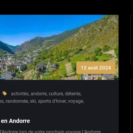
12 août 2024
activités
,
andorre
,
culture
,
détente
,
es
,
randonnée
,
ski
,
sports d'hiver
,
voyage
,
 en Andorre
'Andorre lors de votre prochain voyage L'Andorre,