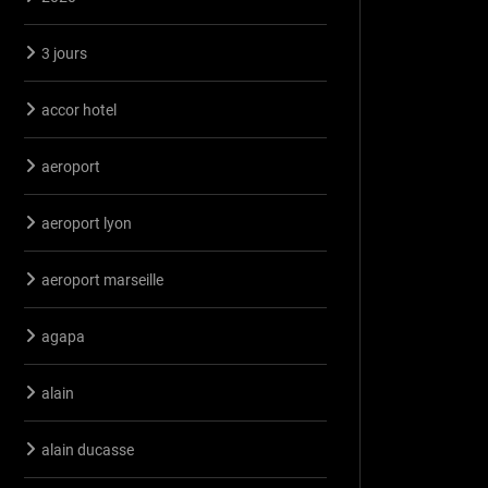
3 jours
accor hotel
aeroport
aeroport lyon
aeroport marseille
agapa
alain
alain ducasse