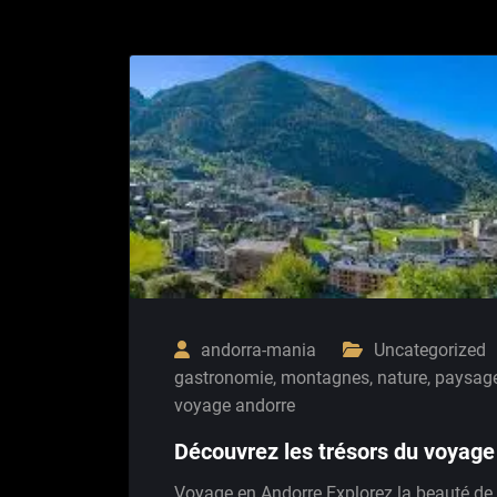
andorra-mania
Uncategorized
gastronomie
,
montagnes
,
nature
,
paysag
voyage andorre
Découvrez les trésors du voyage
Voyage en Andorre Explorez la beauté de l