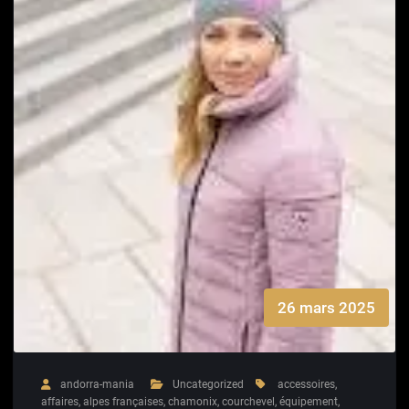
26 mars 2025
andorra-mania
Uncategorized
accessoires
,
affaires
,
alpes françaises
,
chamonix
,
courchevel
,
équipement
,