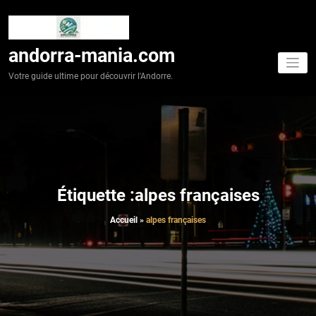
Aller
au
contenu
andorra-mania.com
Votre guide ultime pour découvrir l'Andorre.
Étiquette :alpes françaises
Accueil
»
alpes françaises