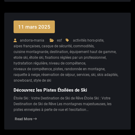
11 mars 2025
andorra-mania
esf
activités hors-piste
,
alpes françaises
,
casque de sécurité
,
commodités
,
cuisine montagnarde
,
destination
,
équipement haut de gamme
,
etoile ski
,
étoile ski
,
fixations réglées par un professionnel
,
hydratation régulière
,
niveau de compétence
,
niveaux de compétence
,
pistes
,
randonnée en montagne
,
raquette à neige
,
réservation de séjour
,
services
,
ski
,
skis adaptés
,
snowboard
,
style de ski
Découvrez les Pistes Étoilées de Ski
Étoile Ski : Votre Destination de Ski de Rêve Étoile Ski : Votre
Destination de Ski de Rêve Les montagnes majestueuses, les
pistes enneigées à perte de vue et l'excitation…
Read More