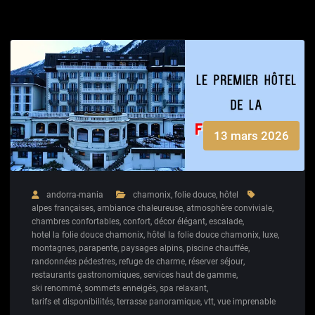
13 mars 2026
andorra-mania
chamonix
,
folie douce
,
hôtel
alpes françaises
,
ambiance chaleureuse
,
atmosphère conviviale
,
chambres confortables
,
confort
,
décor élégant
,
escalade
,
hotel la folie douce chamonix
,
hôtel la folie douce chamonix
,
luxe
,
montagnes
,
parapente
,
paysages alpins
,
piscine chauffée
,
randonnées pédestres
,
refuge de charme
,
réserver séjour
,
restaurants gastronomiques
,
services haut de gamme
,
ski renommé
,
sommets enneigés
,
spa relaxant
,
tarifs et disponibilités
,
terrasse panoramique
,
vtt
,
vue imprenable