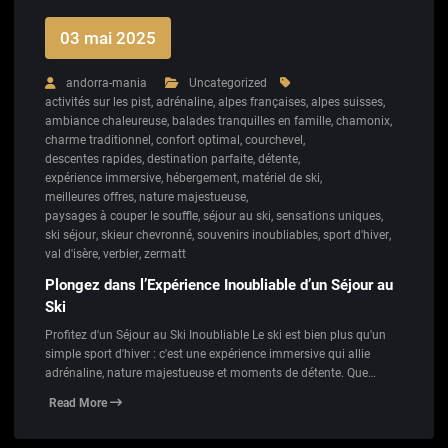
03 mai 2025
andorra-mania
Uncategorized
activités sur les pist
,
adrénaline
,
alpes françaises
,
alpes suisses
,
ambiance chaleureuse
,
balades tranquilles en famille
,
chamonix
,
charme traditionnel
,
confort optimal
,
courchevel
,
descentes rapides
,
destination parfaite
,
détente
,
expérience immersive
,
hébergement
,
matériel de ski
,
meilleures offres
,
nature majestueuse
,
paysages à couper le souffle
,
séjour au ski
,
sensations uniques
,
ski séjour
,
skieur chevronné
,
souvenirs inoubliables
,
sport d'hiver
,
val d'isère
,
verbier
,
zermatt
Plongez dans l’Expérience Inoubliable d’un Séjour au
Ski
Profitez d'un Séjour au Ski Inoubliable Le ski est bien plus qu'un
simple sport d'hiver : c'est une expérience immersive qui allie
adrénaline, nature majestueuse et moments de détente. Que…
Read More