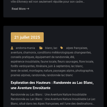
ville d'Annecy est non seulement réputée pour son cadre…
Read More
21 juillet 2025
andorra-mania
blanc
,
lac
alpes françaises
,
aventure
,
chamonix
,
conditions météorologiques changeantes
,
conseils pratiques
,
équipement de randonnée
,
été
,
expérience inoubliable
,
faune locale
,
fleurs sauvages
,
flore locale
,
forêts verdoyantes
,
itinéraire
,
juin à septembre
,
lac blanc
,
lever de soleil
,
montagne
,
nature
,
paysages alpins
,
photographie
,
prairies alpines
,
randonnée
,
randonnée lac blanc
Exploration des Hauteurs : Randonnée au Lac Blanc,
une Aventure Envoûtante
Randonnée au Lac Blanc : Une Aventure Nature Inoubliable
Randonnée au Lac Blanc : Une Aventure Nature Inoubliable Le Lac
Blanc, situé dans les Alpes françaises, est l'une des destinations…