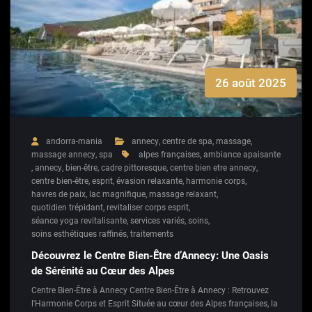
26 août 2025
andorra-mania
annecy
,
centre de spa
,
massage
,
massage annecy
,
spa
alpes françaises
,
ambiance apaisante
,
annecy
,
bien-être
,
cadre pittoresque
,
centre bien etre annecy
,
centre bien-être
,
esprit
,
évasion relaxante
,
harmonie corps
,
havres de paix
,
lac magnifique
,
massage relaxant
,
quotidien trépidant
,
revitaliser corps esprit
,
séance yoga revitalisante
,
services variés
,
soins
,
soins esthétiques raffinés
,
traitements
Découvrez le Centre Bien-Être d’Annecy: Une Oasis
de Sérénité au Cœur des Alpes
Centre Bien-Être à Annecy Centre Bien-Être à Annecy : Retrouvez
l'Harmonie Corps et Esprit Située au cœur des Alpes françaises, la