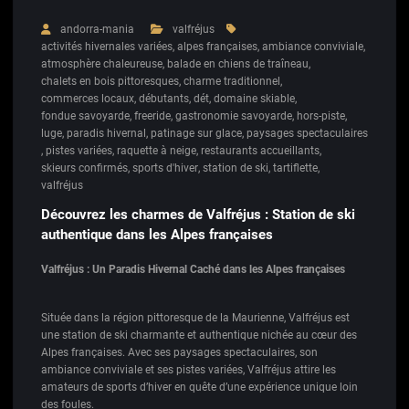
andorra-mania
valfréjus
activités hivernales variées
,
alpes françaises
,
ambiance conviviale
,
atmosphère chaleureuse
,
balade en chiens de traîneau
,
chalets en bois pittoresques
,
charme traditionnel
,
commerces locaux
,
débutants
,
dét
,
domaine skiable
,
fondue savoyarde
,
freeride
,
gastronomie savoyarde
,
hors-piste
,
luge
,
paradis hivernal
,
patinage sur glace
,
paysages spectaculaires
,
pistes variées
,
raquette à neige
,
restaurants accueillants
,
skieurs confirmés
,
sports d'hiver
,
station de ski
,
tartiflette
,
valfréjus
Découvrez les charmes de Valfréjus : Station de ski
authentique dans les Alpes françaises
Valfréjus : Un Paradis Hivernal Caché dans les Alpes françaises
Située dans la région pittoresque de la Maurienne, Valfréjus est
une station de ski charmante et authentique nichée au cœur des
Alpes françaises. Avec ses paysages spectaculaires, son
ambiance conviviale et ses pistes variées, Valfréjus attire les
amateurs de sports d’hiver en quête d’une expérience unique loin
des foules.