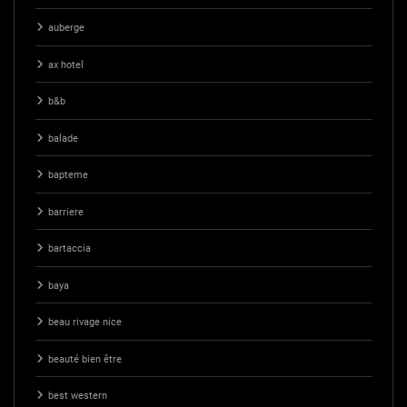
auberge
ax hotel
b&b
balade
bapteme
barriere
bartaccia
baya
beau rivage nice
beauté bien être
best western