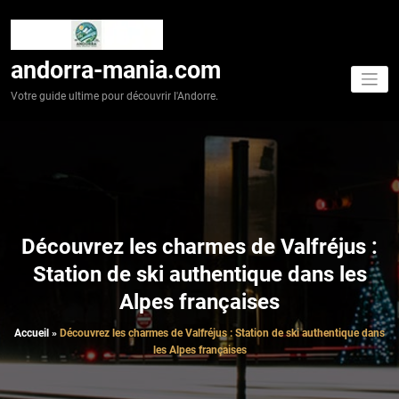
Aller
au
contenu
andorra-mania.com
Votre guide ultime pour découvrir l'Andorre.
Découvrez les charmes de Valfréjus :
Station de ski authentique dans les
Alpes françaises
Accueil
»
Découvrez les charmes de Valfréjus : Station de ski authentique dans
les Alpes françaises