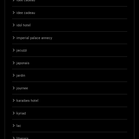
idée cadeau
idee cadeau
idol hotel
imperial palace annecy
jacuzzi
japonais
jardin
journee
karaibes hotel
kyriad
lac
libanais