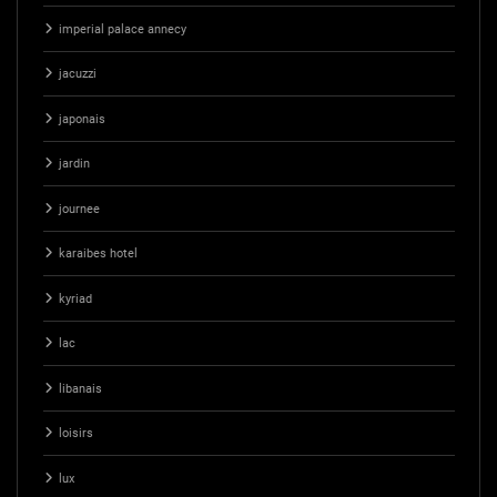
imperial palace annecy
jacuzzi
japonais
jardin
journee
karaibes hotel
kyriad
lac
libanais
loisirs
lux