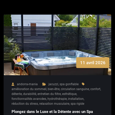
11 avril 2026
andorra-mania
jacuzzi
,
spa gonflable
amélioration du sommeil
,
bien-être
,
circulation sanguine
,
confort
,
détente
,
durabilité
,
entretien du filtre
,
esthétique
,
fonctionnalités avancées
,
hydrothérapie
,
installation
,
réduction du stress
,
relaxation musculaire
,
spa rigide
Plongez dans le Luxe et la Détente avec un Spa