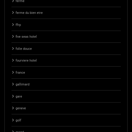
ferme
ferme du bien etre
ffrp
five seas hotel
folie douce
fourviere hotel
france
gallimard
gare
geneve
golf