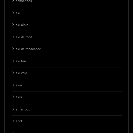
sensations
ski
ski alpin
ski de fond
ski de randonnee
ski fun
ski velo
skin
skis
smartbox
sncf